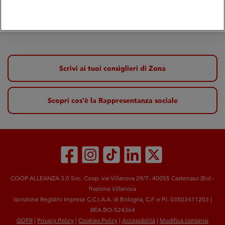
Sara Bianchi
Presidente
Scrivi ai tuoi consiglieri di Zona
Scopri cos'è la Rappresentanza sociale
COOP ALLEANZA 3.0 Soc. Coop. via Villanova 29/7- 40055 Castenaso (Bo) -
frazione Villanova
Iscrizione Registro Imprese C.C.I.A.A. di Bologna, C.F. e P.I. 03503411203 |
REA BO-524364
GDPR
|
Privacy Policy
|
Cookies Policy
|
Accessibilità
|
Modifica consensi