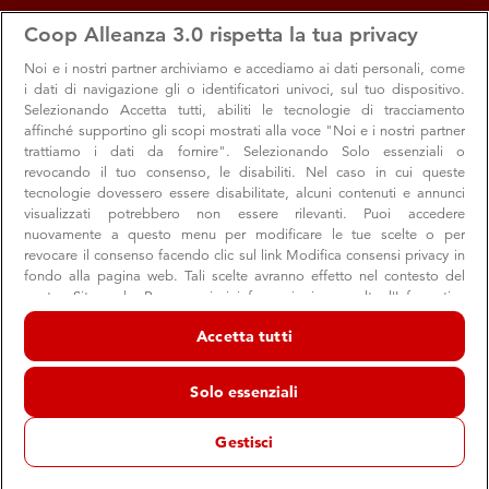
apps
storefront
account_circle
Coop Alleanza 3.0 rispetta la tua privacy
Menu
Rimini - Via Marecchiese
Accedi
Noi e i nostri
partner archiviamo e accediamo ai dati personali, come
i dati di navigazione gli o identificatori univoci, sul tuo dispositivo.
Rimini - Via Marecchiese
Selezionando Accetta tutti, abiliti le tecnologie di tracciamento
affinché supportino gli scopi mostrati alla voce "Noi e i nostri partner
Minimercato Coop
trattiamo i dati da fornire". Selezionando Solo essenziali o
Rimini
revocando il tuo consenso, le disabiliti. Nel caso in cui queste
tecnologie dovessero essere disabilitate, alcuni contenuti e annunci
schedule
07:45 → 20:00
Aperto ora
visualizzati potrebbero non essere rilevanti. Puoi accedere
nuovamente a questo menu per modificare le tue scelte o per
revocare il consenso facendo clic sul link Modifica consensi privacy in
fondo alla pagina web. Tali scelte avranno effetto nel contesto del
Orari e info utili
Offerte
Servizi e reparti
Appunta
nostro Sito web. Per maggiori informazioni, consulta l'Informativa
sulla privacy.
Accetta tutti
Noi e i nostri partner trattiamo i dati per fornire:
Orari e info utili
Archiviare informazioni su dispositivo e/o accedervi. Dati di
Solo essenziali
geolocalizzazione precisi e identificazione attraverso la scansione del
dispositivo. Pubblicità e contenuti personalizzati, misurazione delle
prestazioni dei contenuti e degli annunci, ricerche sul pubblico,
Gestisci
sviluppo di servizi.
store
Indirizzo e contatti
Elenco dei partner (fornitori)