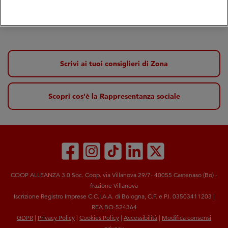
Sara Bianchi
Presidente
Scrivi ai tuoi consiglieri di Zona
Scopri cos'è la Rappresentanza sociale
COOP ALLEANZA 3.0 Soc. Coop. via Villanova 29/7- 40055 Castenaso (Bo) -
frazione Villanova
Iscrizione Registro Imprese C.C.I.A.A. di Bologna, C.F. e P.I. 03503411203 |
REA BO-524364
GDPR
|
Privacy Policy
|
Cookies Policy
|
Accessibilità
|
Modifica consensi