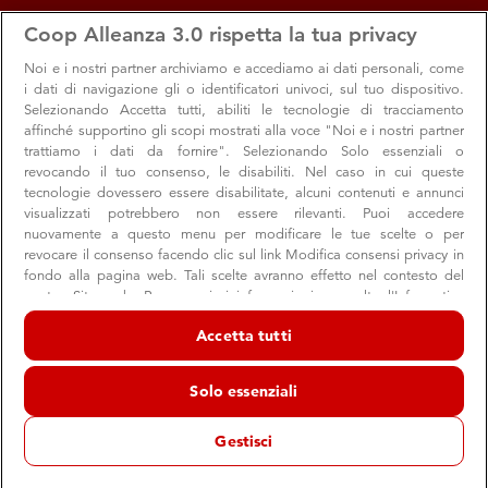
apps
storefront
account_circle
Coop Alleanza 3.0 rispetta la tua privacy
Menu
Viserba
Accedi
Noi e i nostri
partner archiviamo e accediamo ai dati personali, come
i dati di navigazione gli o identificatori univoci, sul tuo dispositivo.
Viserba
Selezionando Accetta tutti, abiliti le tecnologie di tracciamento
affinché supportino gli scopi mostrati alla voce "Noi e i nostri partner
Minimercato Coop
trattiamo i dati da fornire". Selezionando Solo essenziali o
Viserba
revocando il tuo consenso, le disabiliti. Nel caso in cui queste
tecnologie dovessero essere disabilitate, alcuni contenuti e annunci
schedule
07:30 → 20:00
Aperto ora
visualizzati potrebbero non essere rilevanti. Puoi accedere
nuovamente a questo menu per modificare le tue scelte o per
revocare il consenso facendo clic sul link Modifica consensi privacy in
fondo alla pagina web. Tali scelte avranno effetto nel contesto del
Orari e info utili
Offerte
Servizi e reparti
Appunta
nostro Sito web. Per maggiori informazioni, consulta l'Informativa
sulla privacy.
Accetta tutti
Noi e i nostri partner trattiamo i dati per fornire:
Orari e info utili
Archiviare informazioni su dispositivo e/o accedervi. Dati di
Solo essenziali
geolocalizzazione precisi e identificazione attraverso la scansione del
dispositivo. Pubblicità e contenuti personalizzati, misurazione delle
prestazioni dei contenuti e degli annunci, ricerche sul pubblico,
Gestisci
sviluppo di servizi.
store
Indirizzo e contatti
Elenco dei partner (fornitori)