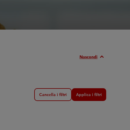
Expand_Less
Nascondi
Cancella i filtri
Applica i filtri