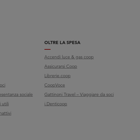
OLTRE LA SPESA
Accendi luce & gas coop
Assicurarsi Coop
Librerie.coop
oci
CoopVoce
esentanza sociale
Gattinoni Travel – Viaggiare da soci
utili
i.Denticoop
nattivi