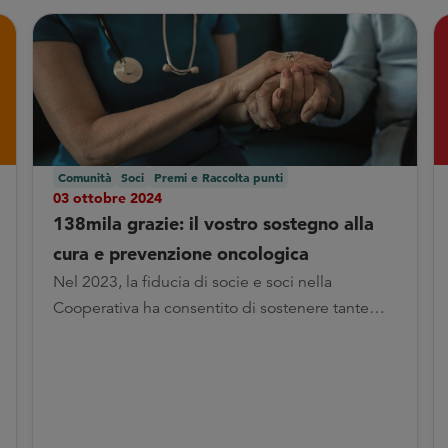
Comunità
Soci
Premi e Raccolta punti
03 ottobre 2024
138mila grazie: il vostro sostegno alla
cura e prevenzione oncologica
Nel 2023, la fiducia di socie e soci nella
Cooperativa ha consentito di sostenere tante
realtà impegnate nella ricerca e nella cura dei
tumori grazie alla donazione dei punti della
Raccolta