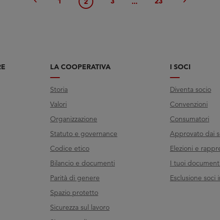
chevron_left
chevron_right
1
3
23
2
...
RE
LA COOPERATIVA
I SOCI
Storia
Diventa socio
Valori
Convenzioni
Organizzazione
Consumatori
Statuto e governance
Approvato dai s
Codice etico
Elezioni e rappr
Bilancio e documenti
I tuoi documenti 
Parità di genere
Esclusione soci i
Spazio protetto
Sicurezza sul lavoro