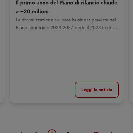
Il primo anno del Piano di rilancio chiude
a +20 milioni
La rifocalizzazione sul core business prevista nel
Piano strategico 2023-2027 porta il 2023 in utile,
con una migliore performance di 137 milioni
rispetto all’esercizio precedente
Leggi la notizia