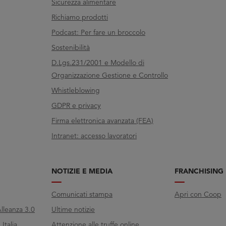
Sicurezza alimentare
Richiamo prodotti
Podcast: Per fare un broccolo
Sostenibilità
D.Lgs.231/2001 e Modello di
Organizzazione Gestione e Controllo
Whistleblowing
GDPR e privacy
Firma elettronica avanzata (FEA)
Intranet: accesso lavoratori
NOTIZIE E MEDIA
FRANCHISING
Comunicati stampa
Apri con Coop
lleanza 3.0
Ultime notizie
Italia
Attenzione alle truffe online