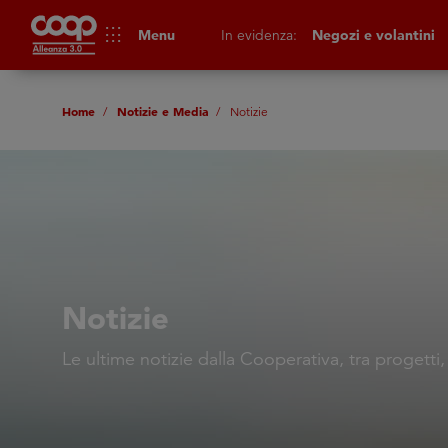
apps
Menu
In evidenza:
Negozi e volantini
Home
Notizie e Media
Notizie
Notizie
Le ultime notizie dalla Cooperativa, tra progetti,