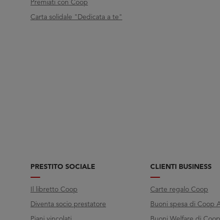
Premiati con Coop
Carta solidale "Dedicata a te"
PRESTITO SOCIALE
CLIENTI BUSINESS
Il libretto Coop
Carte regalo Coop
Diventa socio prestatore
Buoni spesa di Coop A
Piani vincolati
Buoni Welfare di Coop 