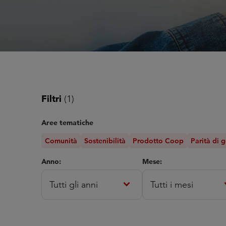
Filtri
(1)
Aree tematiche
Comunità
Sostenibilità
Prodotto Coop
Parità di 
Anno:
Mese:
expand_more
expa
Tutti gli anni
Tutti i mesi