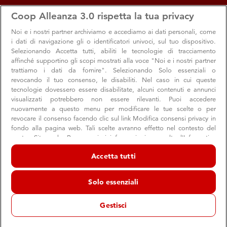
apps
storefront
account_circle
Coop Alleanza 3.0 rispetta la tua privacy
Menu
Seleziona
Accedi
Noi e i nostri
partner archiviamo e accediamo ai dati personali, come
i dati di navigazione gli o identificatori univoci, sul tuo dispositivo.
Selezionando Accetta tutti, abiliti le tecnologie di tracciamento
affinché supportino gli scopi mostrati alla voce "Noi e i nostri partner
trattiamo i dati da fornire". Selezionando Solo essenziali o
revocando il tuo consenso, le disabiliti. Nel caso in cui queste
tecnologie dovessero essere disabilitate, alcuni contenuti e annunci
visualizzati potrebbero non essere rilevanti. Puoi accedere
nuovamente a questo menu per modificare le tue scelte o per
revocare il consenso facendo clic sul link Modifica consensi privacy in
Arriva il numero di settembre di
fondo alla pagina web. Tali scelte avranno effetto nel contesto del
nostro Sito web. Per maggiori informazioni, consulta l'Informativa
Consumatori
sulla privacy.
Accetta tutti
Dalle iniziative per il sostegno alle scuole e agli studenti
Noi e i nostri partner trattiamo i dati per fornire:
alla rivoluzione del prodotto Coop: i principali highlights
Archiviare informazioni su dispositivo e/o accedervi. Dati di
Solo essenziali
geolocalizzazione precisi e identificazione attraverso la scansione del
dispositivo. Pubblicità e contenuti personalizzati, misurazione delle
prestazioni dei contenuti e degli annunci, ricerche sul pubblico,
Gestisci
sviluppo di servizi.
Consumatori
Soci
Elenco dei partner (fornitori)
28 agosto 2024