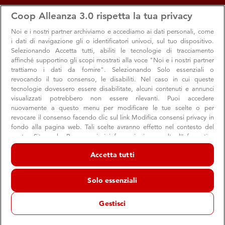
apps
storefront
account_circle
Coop Alleanza 3.0 rispetta la tua privacy
Menu
Seleziona
Accedi
Noi e i nostri
partner archiviamo e accediamo ai dati personali, come
i dati di navigazione gli o identificatori univoci, sul tuo dispositivo.
Selezionando Accetta tutti, abiliti le tecnologie di tracciamento
affinché supportino gli scopi mostrati alla voce "Noi e i nostri partner
trattiamo i dati da fornire". Selezionando Solo essenziali o
revocando il tuo consenso, le disabiliti. Nel caso in cui queste
tecnologie dovessero essere disabilitate, alcuni contenuti e annunci
visualizzati potrebbero non essere rilevanti. Puoi accedere
nuovamente a questo menu per modificare le tue scelte o per
revocare il consenso facendo clic sul link Modifica consensi privacy in
La solidarietà non va in vacanza
fondo alla pagina web. Tali scelte avranno effetto nel contesto del
nostro Sito web. Per maggiori informazioni, consulta l'Informativa
Fai a te e agli altri un regalo per l'estate: dona i tuoi punti a
sulla privacy.
chi ne ha più bisogno
Accetta tutti
Noi e i nostri partner trattiamo i dati per fornire:
Archiviare informazioni su dispositivo e/o accedervi. Dati di
Solo essenziali
geolocalizzazione precisi e identificazione attraverso la scansione del
dispositivo. Pubblicità e contenuti personalizzati, misurazione delle
Comunità
Premi e Raccolta punti
prestazioni dei contenuti e degli annunci, ricerche sul pubblico,
Gestisci
sviluppo di servizi.
15 luglio 2024
Elenco dei partner (fornitori)
Arriva l'estate e il pensiero va alle vacanze e al