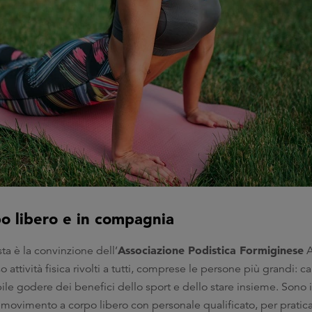
o libero e in compagnia
Associazione Podistica Formiginese
ta è la convinzione dell’
A
so attività fisica rivolti a tutti, comprese le persone più grandi:
sibile godere dei benefici dello sport e dello stare insieme. Son
i movimento a corpo libero con personale qualificato, per praticare