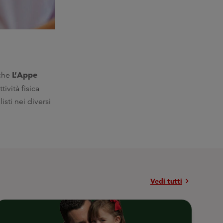
L’Appe
 che
ttività fisica
isti nei diversi
chevron_right
Vedi tutti