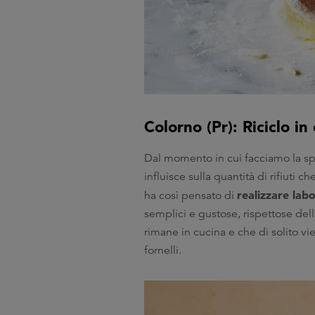
Colorno (Pr): Riciclo in
Dal momento in cui facciamo la s
influisce sulla quantità di rifiuti 
realizzare labo
ha così pensato di
semplici e gustose, rispettose del
rimane in cucina e che di solito vi
fornelli.