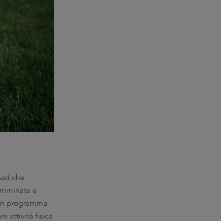
sd che
 camminate e
o in programma
 attività fisica