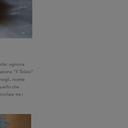
elte: ognuna
azione “Il Telaio”
igli, ricette
quello che
iclare tra i