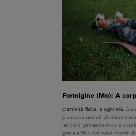
Formigine (Mo): A corp
L'attività fisica, a ogni età
. Ques
promuove sani stili di vita attraver
lezioni di ginnastica in cui è pos
grazie a Più vicini nuovi incontri d