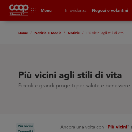
apps
Menu
In evidenza:
Negozi e volantini
Home
Notizie e Media
Notizie
Più vicini agli stili di vita
Più vicini agli stili di vita
Piccoli e grandi progetti per salute e benessere
Più vicini
Più vicini
Ancora una volta con “
” 
Comunità