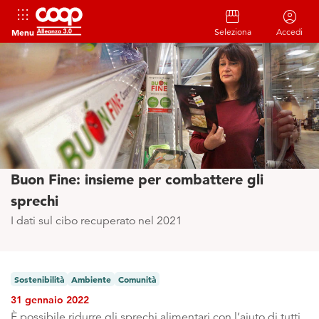
apps
storefront
account_circle
Menu
Seleziona
Accedi
Buon Fine: insieme per combattere gli
sprechi
I dati sul cibo recuperato nel 2021
Sostenibilità
Ambiente
Comunità
31 gennaio 2022
È possibile ridurre gli sprechi alimentari con l’aiuto di tutti.