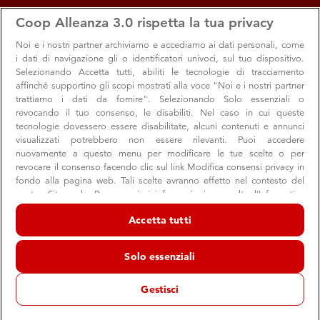
apps
storefront
account_circle
Coop Alleanza 3.0 rispetta la tua privacy
Menu
Seleziona
Accedi
Noi e i nostri
partner archiviamo e accediamo ai dati personali, come
i dati di navigazione gli o identificatori univoci, sul tuo dispositivo.
Selezionando Accetta tutti, abiliti le tecnologie di tracciamento
affinché supportino gli scopi mostrati alla voce "Noi e i nostri partner
trattiamo i dati da fornire". Selezionando Solo essenziali o
revocando il tuo consenso, le disabiliti. Nel caso in cui queste
tecnologie dovessero essere disabilitate, alcuni contenuti e annunci
visualizzati potrebbero non essere rilevanti. Puoi accedere
nuovamente a questo menu per modificare le tue scelte o per
revocare il consenso facendo clic sul link Modifica consensi privacy in
Un San Valentino firmato Coop
fondo alla pagina web. Tali scelte avranno effetto nel contesto del
nostro Sito web. Per maggiori informazioni, consulta l'Informativa
Alla Coop tante idee per trovare la soluzione giusta per
sulla privacy.
festeggiare
Accetta tutti
Noi e i nostri partner trattiamo i dati per fornire:
Archiviare informazioni su dispositivo e/o accedervi. Dati di
Solo essenziali
geolocalizzazione precisi e identificazione attraverso la scansione del
dispositivo. Pubblicità e contenuti personalizzati, misurazione delle
Prodotto Coop
Consigli
Eventi
prestazioni dei contenuti e degli annunci, ricerche sul pubblico,
Gestisci
sviluppo di servizi.
07 febbraio 2022
Elenco dei partner (fornitori)
“Alla fine l’amore che prendi è uguale all’amore che dai”