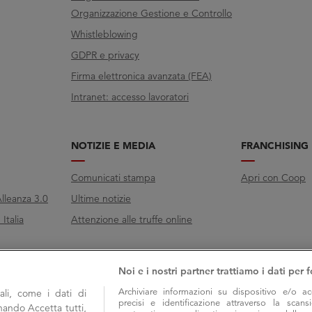
Organizzazione Gestione e Controllo
Whistleblowing
GDPR e privacy
Firma elettronica avanzata (FEA)
Intranet: accesso lavoratori
NOTIZIE E MEDIA
FRANCHISING
Comunicati stampa
Apri con Coop
lleanza 3.0
Ultime notizie
Italia
Attenzione alle truffe online
Noi e i nostri partner trattiamo i dati per f
Archiviare informazioni su dispositivo e/o ac
li, come i dati di
precisi e identificazione attraverso la scans
onando Accetta tutti,