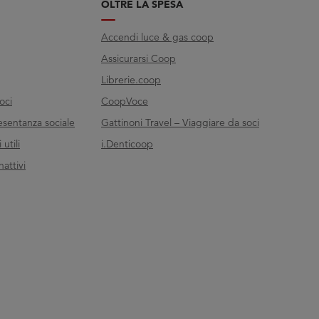
OLTRE LA SPESA
Accendi luce & gas coop
Assicurarsi Coop
Librerie.coop
oci
CoopVoce
esentanza sociale
Gattinoni Travel – Viaggiare da soci
utili
i.Denticoop
nattivi