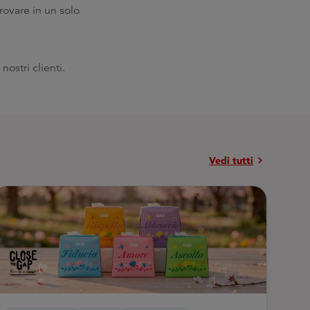
rovare in un solo
ostri clienti.
chevron_right
Vedi tutti