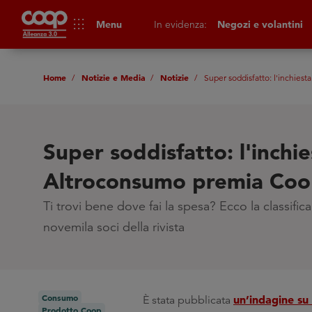
apps
Menu
In evidenza:
Negozi e volantini
Home
Notizie e Media
Notizie
Super soddisfatto: l'inchies
Super soddisfatto: l'inchie
Altroconsumo premia Co
Ti trovi bene dove fai la spesa? Ecco la classifica
novemila soci della rivista
Consumo
un’indagine s
È stata pubblicata
Prodotto Coop