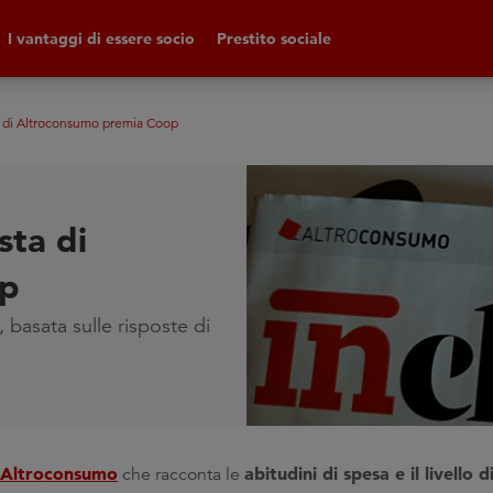
I vantaggi di essere socio
Prestito sociale
ta di Altroconsumo premia Coop
sta di
op
, basata sulle risposte di
u Altroconsumo
abitudini di spesa e il livello 
che racconta le