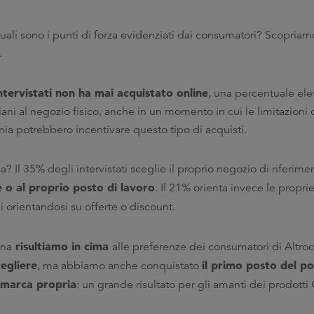
ali sono i punti di forza evidenziati dai consumatori? Scopriam
.
ntervistati non ha mai acquistato online
, una percentuale ele
ani al negozio fisico, anche in un momento in cui le limitazioni 
ia potrebbero incentivare questo tipo di acquisti.
Il 35% degli intervistati sceglie il proprio negozio di riferimen
e o al proprio posto di lavoro
. Il 21% orienta invece le proprie
 orientandosi su offerte o discount.
risultiamo in cima
gna
alle preferenze dei consumatori di Alt
egliere
il primo posto del p
, ma abbiamo anche conquistato
i marca propria
: un grande risultato per gli amanti dei prodotti