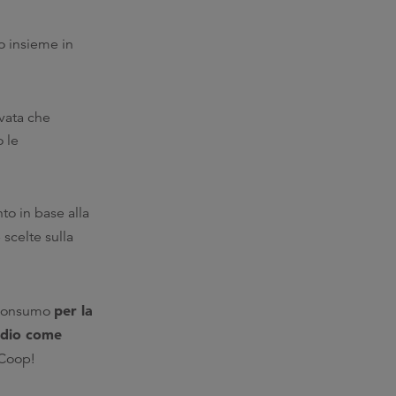
o insieme in
vata che
o le
to in base alla
 scelte sulla
per la
roconsumo
odio come
 Coop!