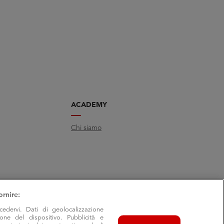
ACADEMY
Chi siamo
ornire:
cedervi. Dati di geolocalizzazione
ione del dispositivo. Pubblicità e