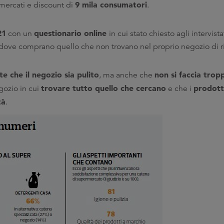
9 mila consumatori
rmercati e discount di
.
21
questionario online
con un
in cui stato chiesto agli intervist
e dove comprano quello che non trovano nel proprio negozio di r
e che il negozio sia pulito
non si faccia trop
, ma anche che
trovare tutto quello che cercano
prodott
gozio in cui
e che i
tà
.