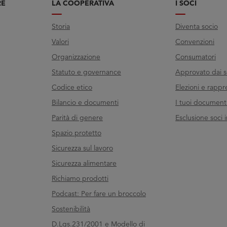
RE
LA COOPERATIVA
I SOCI
Storia
Diventa socio
Valori
Convenzioni
Organizzazione
Consumatori
Statuto e governance
Approvato dai s
Codice etico
Elezioni e rappr
Bilancio e documenti
I tuoi documenti 
Parità di genere
Esclusione soci i
Spazio protetto
Sicurezza sul lavoro
Sicurezza alimentare
Richiamo prodotti
Podcast: Per fare un broccolo
Sostenibilità
D.Lgs.231/2001 e Modello di