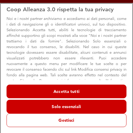
apps
storefront
account_circle
Coop Alleanza 3.0 rispetta la tua privacy
Menu
Seleziona
Accedi
Noi e i nostri
partner archiviamo e accediamo ai dati personali, come
i dati di navigazione gli o identificatori univoci, sul tuo dispositivo.
Selezionando Accetta tutti, abiliti le tecnologie di tracciamento
affinché supportino gli scopi mostrati alla voce "Noi e i nostri partner
trattiamo i dati da fornire". Selezionando Solo essenziali o
revocando il tuo consenso, le disabiliti. Nel caso in cui queste
tecnologie dovessero essere disabilitate, alcuni contenuti e annunci
visualizzati potrebbero non essere rilevanti. Puoi accedere
nuovamente a questo menu per modificare le tue scelte o per
revocare il consenso facendo clic sul link Modifica consensi privacy in
“La mia patria attuale” in anteprima per i
fondo alla pagina web. Tali scelte avranno effetto nel contesto del
nostro Sito web. Per maggiori informazioni, consulta l'Informativa
soci Coop
sulla privacy.
Accetta tutti
Il nuovo disco di Massimo Zamboni in due edizioni speciali
Noi e i nostri partner trattiamo i dati per fornire:
Archiviare informazioni su dispositivo e/o accedervi. Dati di
Solo essenziali
geolocalizzazione precisi e identificazione attraverso la scansione del
dispositivo. Pubblicità e contenuti personalizzati, misurazione delle
Cultura
Soci
prestazioni dei contenuti e degli annunci, ricerche sul pubblico,
Gestisci
sviluppo di servizi.
14 dicembre 2021
Elenco dei partner (fornitori)
Se sei un fan accanito di Massimo Zamboni, o in generale