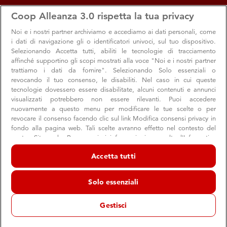
apps
storefront
account_circle
Coop Alleanza 3.0 rispetta la tua privacy
Menu
Seleziona
Accedi
Noi e i nostri
partner archiviamo e accediamo ai dati personali, come
i dati di navigazione gli o identificatori univoci, sul tuo dispositivo.
Selezionando Accetta tutti, abiliti le tecnologie di tracciamento
affinché supportino gli scopi mostrati alla voce "Noi e i nostri partner
trattiamo i dati da fornire". Selezionando Solo essenziali o
revocando il tuo consenso, le disabiliti. Nel caso in cui queste
tecnologie dovessero essere disabilitate, alcuni contenuti e annunci
visualizzati potrebbero non essere rilevanti. Puoi accedere
nuovamente a questo menu per modificare le tue scelte o per
revocare il consenso facendo clic sul link Modifica consensi privacy in
Un anno Ad alta voce
fondo alla pagina web. Tali scelte avranno effetto nel contesto del
nostro Sito web. Per maggiori informazioni, consulta l'Informativa
Un evento in presenza a Bologna e in streaming per
sulla privacy.
festeggiare un anno di esplorazioni culturali
Accetta tutti
Noi e i nostri partner trattiamo i dati per fornire:
Archiviare informazioni su dispositivo e/o accedervi. Dati di
Solo essenziali
geolocalizzazione precisi e identificazione attraverso la scansione del
dispositivo. Pubblicità e contenuti personalizzati, misurazione delle
Cultura
Eventi
prestazioni dei contenuti e degli annunci, ricerche sul pubblico,
Gestisci
sviluppo di servizi.
12 ottobre 2021
Elenco dei partner (fornitori)
Il grande regista Giuseppe Tornatore ci ricorda che “L'arte