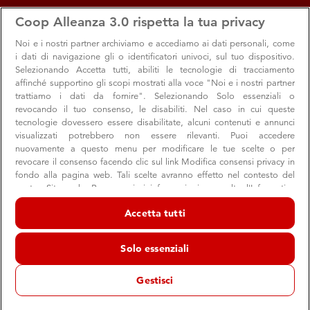
apps
storefront
account_circle
Coop Alleanza 3.0 rispetta la tua privacy
Menu
Seleziona
Accedi
Noi e i nostri
partner archiviamo e accediamo ai dati personali, come
i dati di navigazione gli o identificatori univoci, sul tuo dispositivo.
Selezionando Accetta tutti, abiliti le tecnologie di tracciamento
affinché supportino gli scopi mostrati alla voce "Noi e i nostri partner
trattiamo i dati da fornire". Selezionando Solo essenziali o
revocando il tuo consenso, le disabiliti. Nel caso in cui queste
tecnologie dovessero essere disabilitate, alcuni contenuti e annunci
visualizzati potrebbero non essere rilevanti. Puoi accedere
nuovamente a questo menu per modificare le tue scelte o per
revocare il consenso facendo clic sul link Modifica consensi privacy in
fondo alla pagina web. Tali scelte avranno effetto nel contesto del
Un mare di idee per le nostre acque è
nostro Sito web. Per maggiori informazioni, consulta l'Informativa
approdato alla Barcolana
sulla privacy.
Accetta tutti
Tanti gli eventi in programma che ci hanno visti
Noi e i nostri partner trattiamo i dati per fornire:
protagonisti, tra cui l'installazione di un seabin
Archiviare informazioni su dispositivo e/o accedervi. Dati di
Solo essenziali
geolocalizzazione precisi e identificazione attraverso la scansione del
dispositivo. Pubblicità e contenuti personalizzati, misurazione delle
prestazioni dei contenuti e degli annunci, ricerche sul pubblico,
Gestisci
sviluppo di servizi.
Sostenibilità
Ambiente
Elenco dei partner (fornitori)