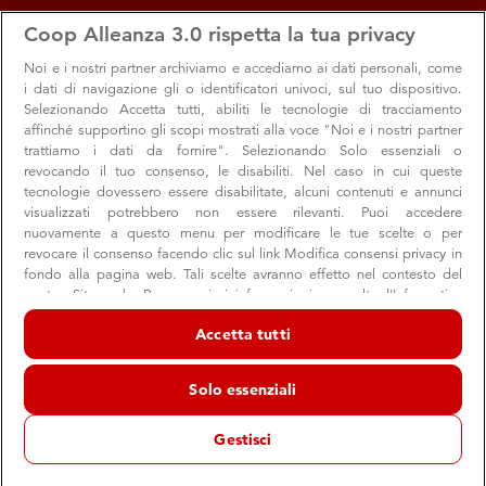
apps
storefront
account_circle
Coop Alleanza 3.0 rispetta la tua privacy
Menu
Seleziona
Accedi
Noi e i nostri
partner archiviamo e accediamo ai dati personali, come
i dati di navigazione gli o identificatori univoci, sul tuo dispositivo.
Selezionando Accetta tutti, abiliti le tecnologie di tracciamento
affinché supportino gli scopi mostrati alla voce "Noi e i nostri partner
trattiamo i dati da fornire". Selezionando Solo essenziali o
revocando il tuo consenso, le disabiliti. Nel caso in cui queste
tecnologie dovessero essere disabilitate, alcuni contenuti e annunci
visualizzati potrebbero non essere rilevanti. Puoi accedere
nuovamente a questo menu per modificare le tue scelte o per
revocare il consenso facendo clic sul link Modifica consensi privacy in
Solidarietà senza confini grazie ai punti
fondo alla pagina web. Tali scelte avranno effetto nel contesto del
nostro Sito web. Per maggiori informazioni, consulta l'Informativa
donati dai soci
sulla privacy.
Accetta tutti
I progetti realizzati insieme a Medici Senza Frontiere,
Noi e i nostri partner trattiamo i dati per fornire:
Caritas Children Onlus e Cefa
Archiviare informazioni su dispositivo e/o accedervi. Dati di
Solo essenziali
geolocalizzazione precisi e identificazione attraverso la scansione del
dispositivo. Pubblicità e contenuti personalizzati, misurazione delle
prestazioni dei contenuti e degli annunci, ricerche sul pubblico,
Gestisci
sviluppo di servizi.
Etica e solidarietà
Premi e Raccolta punti
Sostenibilità
Elenco dei partner (fornitori)
10 giugno 2021