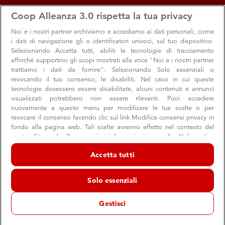
apps
storefront
account_circle
Coop Alleanza 3.0 rispetta la tua privacy
Menu
Seleziona
Accedi
Noi e i nostri
partner archiviamo e accediamo ai dati personali, come
i dati di navigazione gli o identificatori univoci, sul tuo dispositivo.
Selezionando Accetta tutti, abiliti le tecnologie di tracciamento
affinché supportino gli scopi mostrati alla voce "Noi e i nostri partner
trattiamo i dati da fornire". Selezionando Solo essenziali o
revocando il tuo consenso, le disabiliti. Nel caso in cui queste
tecnologie dovessero essere disabilitate, alcuni contenuti e annunci
visualizzati potrebbero non essere rilevanti. Puoi accedere
nuovamente a questo menu per modificare le tue scelte o per
revocare il consenso facendo clic sul link Modifica consensi privacy in
Over the rainbow
fondo alla pagina web. Tali scelte avranno effetto nel contesto del
nostro Sito web. Per maggiori informazioni, consulta l'Informativa
La lotta per la parità e l’inclusione passano anche
sulla privacy.
dall’impegno contro le discriminazioni
Accetta tutti
Noi e i nostri partner trattiamo i dati per fornire:
Archiviare informazioni su dispositivo e/o accedervi. Dati di
Solo essenziali
geolocalizzazione precisi e identificazione attraverso la scansione del
dispositivo. Pubblicità e contenuti personalizzati, misurazione delle
Sostenibilità
Valori
prestazioni dei contenuti e degli annunci, ricerche sul pubblico,
Gestisci
sviluppo di servizi.
12 giugno 2021
Elenco dei partner (fornitori)
Lo storico logo Coop a giugno si colora di diritti e