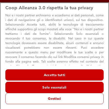
apps
storefront
account_circle
Coop Alleanza 3.0 rispetta la tua privacy
Menu
Seleziona
Accedi
Noi e i nostri
partner archiviamo e accediamo ai dati personali, come
i dati di navigazione gli o identificatori univoci, sul tuo dispositivo.
Selezionando Accetta tutti, abiliti le tecnologie di tracciamento
affinché supportino gli scopi mostrati alla voce "Noi e i nostri partner
trattiamo i dati da fornire". Selezionando Solo essenziali o
revocando il tuo consenso, le disabiliti. Nel caso in cui queste
tecnologie dovessero essere disabilitate, alcuni contenuti e annunci
visualizzati potrebbero non essere rilevanti. Puoi accedere
nuovamente a questo menu per modificare le tue scelte o per
revocare il consenso facendo clic sul link Modifica consensi privacy in
Sconti Coop a Teatro stagione 2017-2018: si
fondo alla pagina web. Tali scelte avranno effetto nel contesto del
nostro Sito web. Per maggiori informazioni, consulta l'Informativa
apre il sipario.
sulla privacy.
Accetta tutti
Abbonamenti, pacchetti e ingressi singoli scontati per i
Noi e i nostri partner trattiamo i dati per fornire:
soci
Archiviare informazioni su dispositivo e/o accedervi. Dati di
Solo essenziali
geolocalizzazione precisi e identificazione attraverso la scansione del
dispositivo. Pubblicità e contenuti personalizzati, misurazione delle
prestazioni dei contenuti e degli annunci, ricerche sul pubblico,
Gestisci
sviluppo di servizi.
Convenzioni
Elenco dei partner (fornitori)
09 ottobre 2017