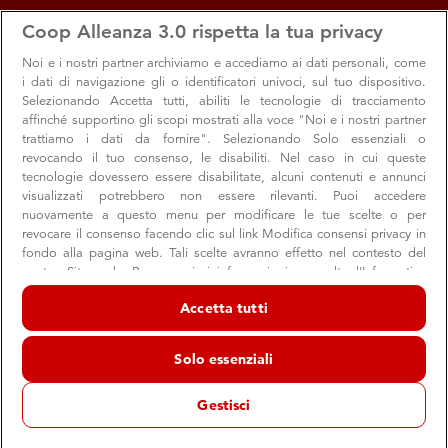
apps
storefront
account_circle
Coop Alleanza 3.0 rispetta la tua privacy
Menu
Seleziona
Accedi
Noi e i nostri
partner archiviamo e accediamo ai dati personali, come
i dati di navigazione gli o identificatori univoci, sul tuo dispositivo.
Selezionando Accetta tutti, abiliti le tecnologie di tracciamento
affinché supportino gli scopi mostrati alla voce "Noi e i nostri partner
trattiamo i dati da fornire". Selezionando Solo essenziali o
revocando il tuo consenso, le disabiliti. Nel caso in cui queste
tecnologie dovessero essere disabilitate, alcuni contenuti e annunci
visualizzati potrebbero non essere rilevanti. Puoi accedere
nuovamente a questo menu per modificare le tue scelte o per
revocare il consenso facendo clic sul link Modifica consensi privacy in
Un hotel a 5 stelle: relax a casa nostra
fondo alla pagina web. Tali scelte avranno effetto nel contesto del
nostro Sito web. Per maggiori informazioni, consulta l'Informativa
Con i premi del catalogo della raccolta punti di Coop
sulla privacy.
Alleanza 3.0 portiamo design e comfort nelle nostre case
Accetta tutti
Noi e i nostri partner trattiamo i dati per fornire:
Archiviare informazioni su dispositivo e/o accedervi. Dati di
Solo essenziali
geolocalizzazione precisi e identificazione attraverso la scansione del
dispositivo. Pubblicità e contenuti personalizzati, misurazione delle
Premi e Raccolta punti
Soci
Punti Vendita
prestazioni dei contenuti e degli annunci, ricerche sul pubblico,
Gestisci
sviluppo di servizi.
18 novembre 2020
Elenco dei partner (fornitori)
Antenati e Pronipoti, erano i cartoni animati che