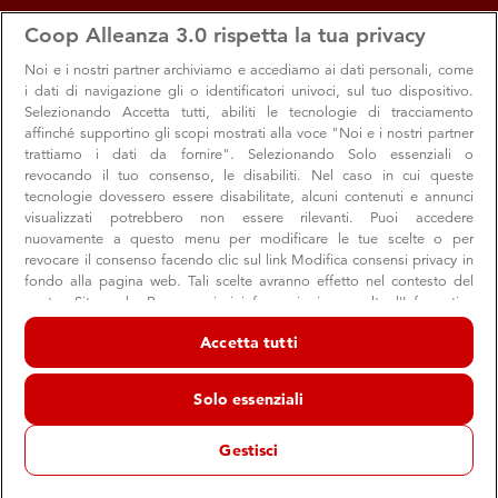
apps
storefront
account_circle
Coop Alleanza 3.0 rispetta la tua privacy
Menu
Seleziona
Accedi
Noi e i nostri
partner archiviamo e accediamo ai dati personali, come
i dati di navigazione gli o identificatori univoci, sul tuo dispositivo.
Selezionando Accetta tutti, abiliti le tecnologie di tracciamento
affinché supportino gli scopi mostrati alla voce "Noi e i nostri partner
trattiamo i dati da fornire". Selezionando Solo essenziali o
revocando il tuo consenso, le disabiliti. Nel caso in cui queste
tecnologie dovessero essere disabilitate, alcuni contenuti e annunci
visualizzati potrebbero non essere rilevanti. Puoi accedere
nuovamente a questo menu per modificare le tue scelte o per
revocare il consenso facendo clic sul link Modifica consensi privacy in
La scuola sta cambiando faccia: con Coop
fondo alla pagina web. Tali scelte avranno effetto nel contesto del
nostro Sito web. Per maggiori informazioni, consulta l'Informativa
per la scuola ti aiutiam...
sulla privacy.
Accetta tutti
Dal 3 settembre al 25 novembre raccogli i buoni e dona
Noi e i nostri partner trattiamo i dati per fornire:
alla tua scuola materiali didattici e informatici
Archiviare informazioni su dispositivo e/o accedervi. Dati di
Solo essenziali
geolocalizzazione precisi e identificazione attraverso la scansione del
dispositivo. Pubblicità e contenuti personalizzati, misurazione delle
prestazioni dei contenuti e degli annunci, ricerche sul pubblico,
Gestisci
sviluppo di servizi.
Scuola
Risparmio
Consumatori
Elenco dei partner (fornitori)