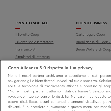
PRESTITO SOCIALE
CLIENTI BUSINESS
Il libretto Coop
Carte regalo Coop
Diventa socio prestatore
Buoni spesa di Coop A
Piani vincolati
Buoni Welfare di Coop 
Simulatori di interesse
Coop Alleanza 3.0 rispetta la tua privacy
Chiama Filo diretto
Noi e i nostri
partner archiviamo e accediamo ai dati persona
Call
800 000 003
navigazione gli o identificatori univoci, sul tuo dispositivo. Selezi
abiliti le tecnologie di tracciamento affinché supportino gli scop
Lunedì → Venerdì, 9:00 → 17:00
"Noi e i nostri partner trattiamo i dati da fornire". Selezionan
Sabato, 9:00 → 13:00
revocando il tuo consenso, le disabiliti. Nel caso in cui queste 
essere disabilitate, alcuni contenuti e annunci visualizzati po
rilevanti. Puoi accedere nuovamente a questo menu per modific