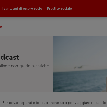
I vantaggi di essere socio
Prestito sociale
st
odcast
liane con guide turistiche
e. Per trovare spunti e idee, o anche solo per viaggiare restando i