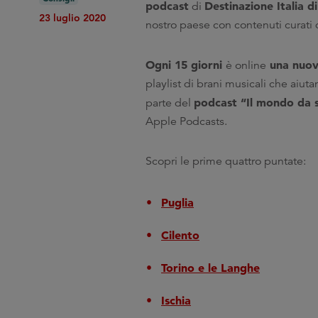
podcast
Destinazione Italia d
di
23 luglio 2020
nostro paese con contenuti curati da
Ogni 15 giorni
una nuov
è online
playlist di brani musicali che aiutan
podcast “Il mondo da 
parte del
Apple Podcasts.
Scopri le prime quattro puntate:
Puglia
Cilento
Torino e le Langhe
Ischia