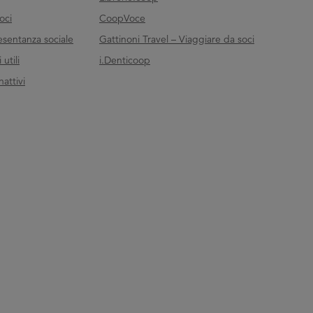
oci
CoopVoce
esentanza sociale
Gattinoni Travel – Viaggiare da soci
utili
i.Denticoop
nattivi