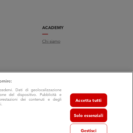
ACADEMY
Chi siamo
ornire:
cedervi. Dati di geolocalizzazione
ione del dispositivo. Pubblicità e
prestazioni dei contenuti e degli
Accetta tutti
i.
Solo essenziali
Gestisci