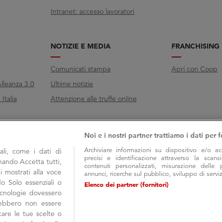
Intranet: accesso lavoratori
NOTIZIE E MEDIA
FRANCHISING
Comunicati stampa
Apri con Coop
lleanza 3.0
Ultime notizie
Italia
Attenzione alle truffe online
Noi e i nostri partner trattiamo i dati per f
Archiviare informazioni su dispositivo e/o ac
li, come i dati di
precisi e identificazione attraverso la scans
onando Accetta tutti,
contenuti personalizzati, misurazione delle 
i mostrati alla voce
annunci, ricerche sul pubblico, sviluppo di serviz
do Solo essenziali o
Elenco dei partner (fornitori)
tecnologie dovessero
trebbero non essere
are le tue scelte o