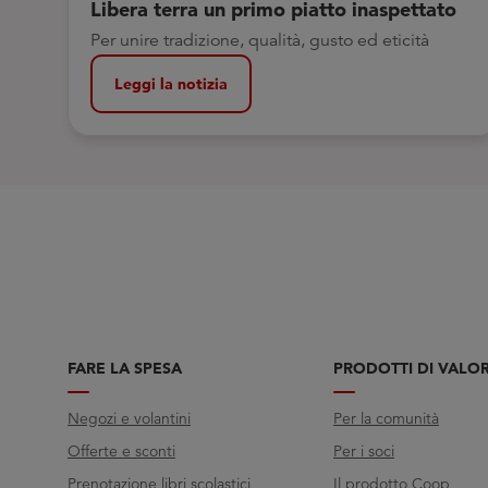
Libera terra un primo piatto inaspettato
Per unire tradizione, qualità, gusto ed eticità
Leggi la notizia
FARE LA SPESA
PRODOTTI DI VALO
Negozi e volantini
Per la comunità
Offerte e sconti
Per i soci
Prenotazione libri scolastici
Il prodotto Coop