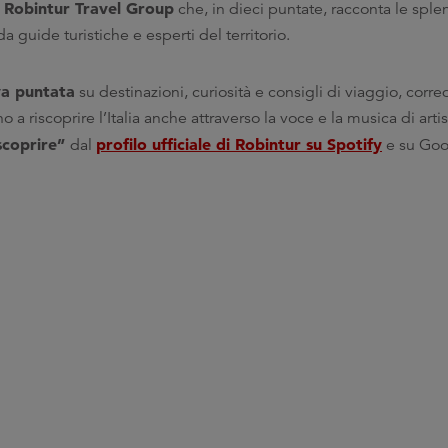
i Robintur Travel Group
che, in dieci puntate, racconta le spl
 guide turistiche e esperti del territorio.
a puntata
su destinazioni, curiosità e consigli di viaggio, corr
o a riscoprire l’Italia anche attraverso la voce e la musica di artist
scoprire”
profilo ufficiale di Robintur su Spotify
dal
e su Goo