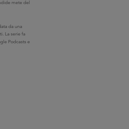
endide mete del
edata da una
i. La serie fa
gle Podcasts e