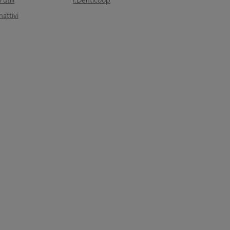
utili
i.Denticoop
nattivi