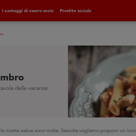
I vantaggi di essere socio
Prestito sociale
ro
gombro
 tavola delle vacanze
e ricette estive sono molte. Stavolta vogliamo proporvi un incon