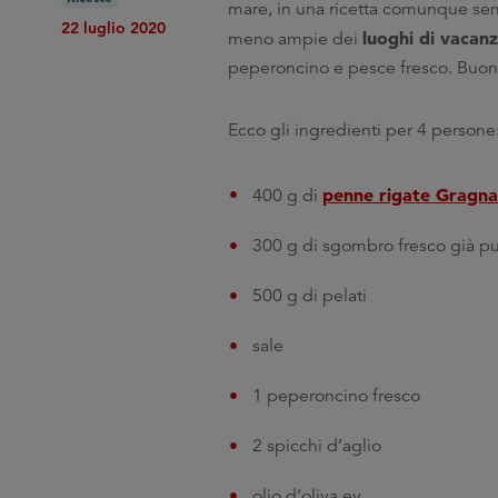
mare, in una ricetta comunque sempl
22 luglio 2020
luoghi di vacan
meno ampie dei
peperoncino e pesce fresco. Buon 
Ecco gli ingredienti per 4 persone
penne rigate Gragnan
400 g di
300 g di sgombro fresco già pu
500 g di pelati
sale
1 peperoncino fresco
2 spicchi d’aglio
olio d’oliva ev