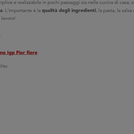
ice e realizzabile in pochi passaggi sia nella cucina di casa, si
za
qualità degli ingredienti
. L'importante è la
, la pasta, la sal
lavoro!
:
o Igp Fior fiore
lito