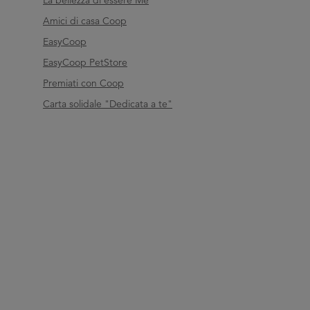
La bellezza di essere Me
Amici di casa Coop
EasyCoop
EasyCoop PetStore
Premiati con Coop
Carta solidale "Dedicata a te"