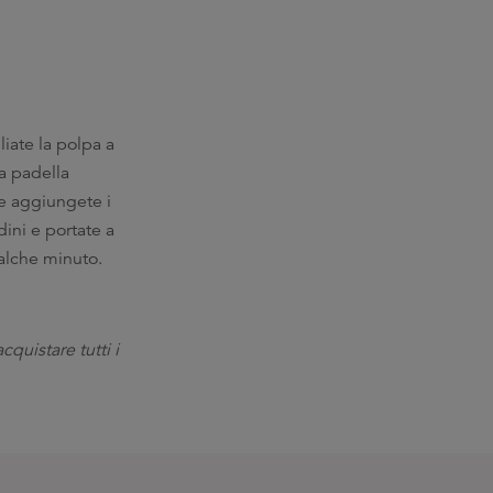
liate la polpa a
na padella
 e aggiungete i
ini e portate a
alche minuto.
cquistare tutti i