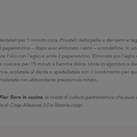
ntateli per 1 minuto circa. Privateli della pelle e dei semi e tag
e il peperoncino – dopo aver eliminato i semi – a rondelline. In u
re l’olio con l’aglio e unite il peperoncino. Eliminate poi l’aglio
te cuocere per 15 minuti a fiamma dolce. Unite lo sgombro a dad
nne, scolatele al dente e spadellatele con il condimento per qu
 completate con abbondante prezzemolo tritato.
ior fiore in cucina
, la rivista di cultura gastronomica che puoi a
ta di Coop Alleanza 3.0 e librerie.coop.