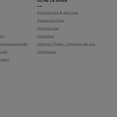
OLTRE LA SPESA
Accendi luce & gas coop
Assicurarsi Coop
Librerie.coop
oci
CoopVoce
esentanza sociale
Gattinoni Travel – Viaggiare da soci
utili
i.Denticoop
nattivi