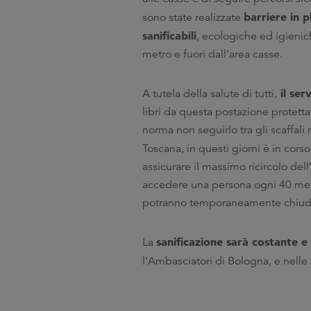
barriere in p
sono state realizzate
sanificabili
, ecologiche ed igienic
metro e fuori dall’area casse.
il ser
A tutela della salute di tutti,
libri da questa postazione protett
norma non seguirlo tra gli scaffal
Toscana, in questi giorni è in corso
assicurare il massimo ricircolo del
accedere una persona ogni 40 metri
potranno temporaneamente chiudere
sanificazione sarà costante 
La
l’Ambasciatori di Bologna, e nelle