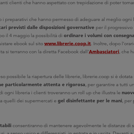
anti clienti che hanno aspettato con trepidazione di poter tornare 
do i preparativi che hanno permesso di adeguare al meglio ogni li
tari previsti dalle disposizioni governative
per il progressivo 
ordinare i volumi con consegna
o il 4 maggio la possibilità di
www.librerie.coop.it
uistare ebook sul sito
. Inoltre, dopo l’orar
Ambasciatori
ita si terranno con la diretta Facebook dall’
, che h
o possibile la riapertura delle librerie, librerie.coop si è dotata
ne particolarmente attenta e rigorosa
, per garantire a tutti u
nuove
i ogni libreria i clienti troveranno un roll up che illustra le
gel disinfettante per le mani
i a quelli dei supermercati e
, per
tabili
consentiranno di mantenere agevolmente le distanze di s
ri, a senso unico e differenziati, in entrata e in uscita. Davanti a