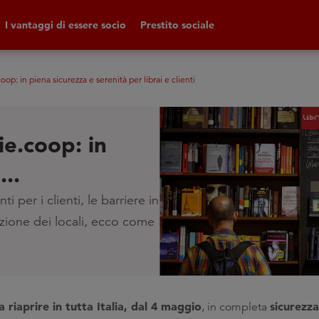
I vantaggi di essere socio
Prestito sociale
oop: in piena sicurezza e serenità per librai e clienti
ie.coop: in
...
i per i clienti, le barriere in
icazione dei locali, ecco come
 riaprire in tutta Italia, dal 4 maggio
sicurezz
, in completa