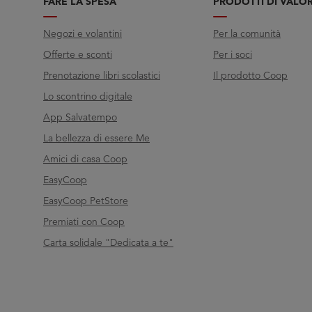
FARE LA SPESA
PRODOTTI DI VALO
Negozi e volantini
Per la comunità
Offerte e sconti
Per i soci
Prenotazione libri scolastici
Il prodotto Coop
Lo scontrino digitale
App Salvatempo
La bellezza di essere Me
Amici di casa Coop
EasyCoop
EasyCoop PetStore
Premiati con Coop
Carta solidale "Dedicata a te"