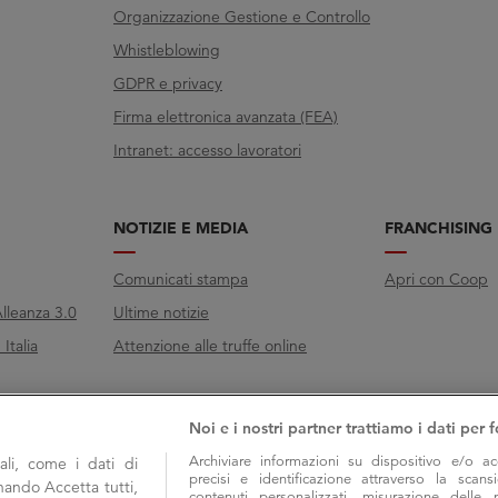
Organizzazione Gestione e Controllo
Whistleblowing
GDPR e privacy
Firma elettronica avanzata (FEA)
Intranet: accesso lavoratori
NOTIZIE E MEDIA
FRANCHISING
Comunicati stampa
Apri con Coop
lleanza 3.0
Ultime notizie
Italia
Attenzione alle truffe online
Noi e i nostri partner trattiamo i dati per f
Archiviare informazioni su dispositivo e/o ac
li, come i dati di
precisi e identificazione attraverso la scans
onando Accetta tutti,
contenuti personalizzati, misurazione delle 