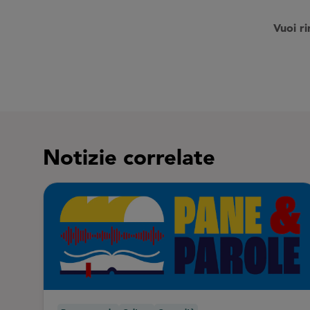
V
uoi r
Notizie correlate