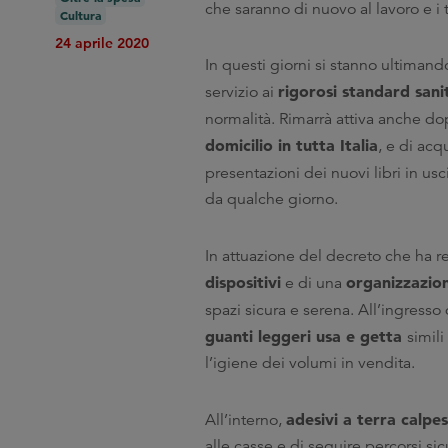
che saranno di nuovo al lavoro e i t
Cultura
24 aprile 2020
In questi giorni si stanno ultiman
rigorosi standard sani
servizio ai
normalità. Rimarrà attiva anche dop
domicilio in tutta Italia
, e di acq
presentazioni dei nuovi libri in usc
da qualche giorno.
In attuazione del decreto che ha res
dispositivi
organizzazio
e di una
spazi sicura e serena. All’ingresso d
guanti leggeri usa e getta
simil
l’igiene dei volumi in vendita.
adesivi a terra calpes
All’interno,
alle casse e di seguire percorsi sicu