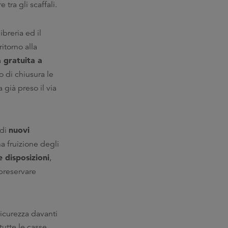
tra gli scaffali.
breria ed il
ritorno alla
 gratuita a
io di chiusura le
a già preso il via
nuovi
 di
na fruizione degli
 disposizioni
,
 preservare
icurezza davanti
 tutte le casse