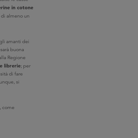
rine in cotone
a di almeno un
agli amanti dei
 sarà buona
alla Regione
e librerie
; per
ità di fare
dunque, si
di, come