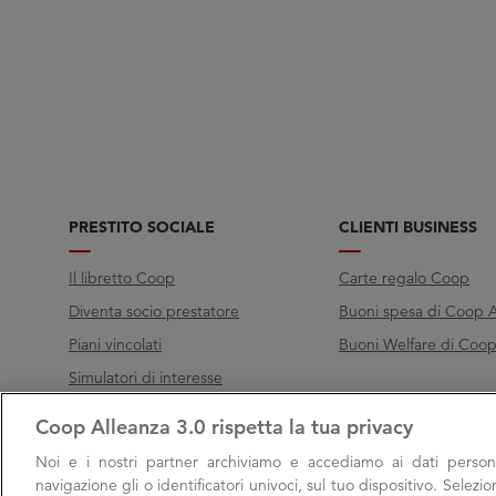
PRESTITO SOCIALE
CLIENTI BUSINESS
Il libretto Coop
Carte regalo Coop
Diventa socio prestatore
Buoni spesa di Coop A
Piani vincolati
Buoni Welfare di Coop 
Simulatori di interesse
Coop Alleanza 3.0 rispetta la tua privacy
Chiama Filo diretto
Noi e i nostri
partner archiviamo e accediamo ai dati persona
Call
800 000 003
navigazione gli o identificatori univoci, sul tuo dispositivo. Selezi