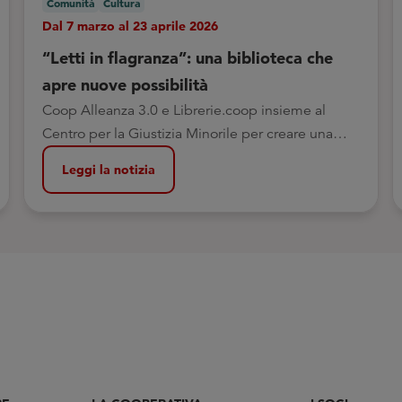
Comunità
Cultura
Dal 7 marzo al 23 aprile 2026
“Letti in flagranza”: una biblioteca che
apre nuove possibilità
Coop Alleanza 3.0 e Librerie.coop insieme al
Centro per la Giustizia Minorile per creare una
biblioteca all’Istituto Penale per i Minorenni di
Leggi la notizia
Bologna