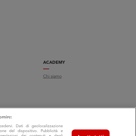
ACADEMY
Chi siamo
ornire:
cedervi. Dati di geolocalizzazione
ione del dispositivo. Pubblicità e
prestazioni dei contenuti e degli