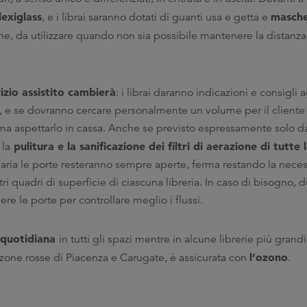
lexiglass
masche
, e i librai saranno dotati di guanti usa e getta e
he, da utilizzare quando non sia possibile mantenere la distanz
vizio assistito cambierà
: i librai daranno indicazioni e consigli 
a, e se dovranno cercare personalmente un volume per il cliente
i ma aspettarlo in cassa. Anche se previsto espressamente solo d
pulitura e la sanificazione dei filtri di aerazione di tutte l
 la
l’aria le porte resteranno sempre aperte, ferma restando la necess
 quadri di superficie di ciascuna libreria. In caso di bisogno, 
 le porte per controllare meglio i flussi.
e quotidiana
in tutti gli spazi mentre in alcune librerie più gran
l’ozono
 zone rosse di Piacenza e Carugate, è assicurata con
.