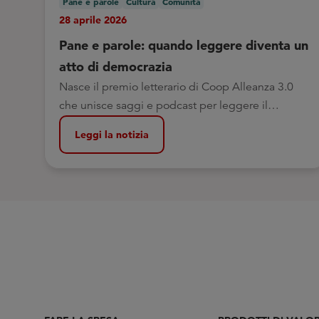
Pane e parole
Cultura
Comunità
28 aprile 2026
Pane e parole: quando leggere diventa un
atto di democrazia
Nasce il premio letterario di Coop Alleanza 3.0
che unisce saggi e podcast per leggere il
presente e nutrire il pensiero critico
Leggi la notizia