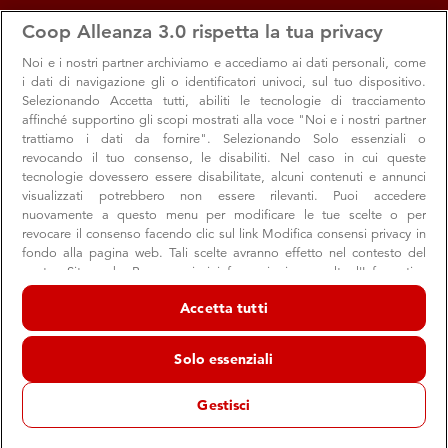
apps
storefront
account_circle
Coop Alleanza 3.0 rispetta la tua privacy
Menu
Seleziona
Accedi
Noi e i nostri
partner archiviamo e accediamo ai dati personali, come
i dati di navigazione gli o identificatori univoci, sul tuo dispositivo.
Selezionando Accetta tutti, abiliti le tecnologie di tracciamento
affinché supportino gli scopi mostrati alla voce "Noi e i nostri partner
trattiamo i dati da fornire". Selezionando Solo essenziali o
revocando il tuo consenso, le disabiliti. Nel caso in cui queste
tecnologie dovessero essere disabilitate, alcuni contenuti e annunci
visualizzati potrebbero non essere rilevanti. Puoi accedere
nuovamente a questo menu per modificare le tue scelte o per
revocare il consenso facendo clic sul link Modifica consensi privacy in
fondo alla pagina web. Tali scelte avranno effetto nel contesto del
Dallo scaffale Coop, tutte le novità di
nostro Sito web. Per maggiori informazioni, consulta l'Informativa
sulla privacy.
gennaio
Accetta tutti
Noi e i nostri partner trattiamo i dati per fornire:
Dai cuori di filetto di baccalà Fior fiore alle vellutate
Archiviare informazioni su dispositivo e/o accedervi. Dati di
istantanee monoporzione: scoprile tutte
Solo essenziali
geolocalizzazione precisi e identificazione attraverso la scansione del
dispositivo. Pubblicità e contenuti personalizzati, misurazione delle
prestazioni dei contenuti e degli annunci, ricerche sul pubblico,
Gestisci
sviluppo di servizi.
Elenco dei partner (fornitori)
Prodotto Coop
Consumo
Qualità