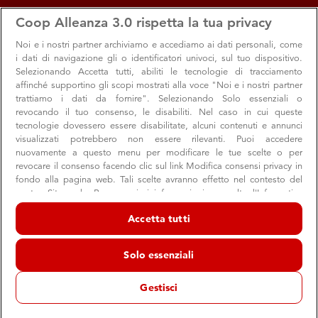
apps
storefront
account_circle
Coop Alleanza 3.0 rispetta la tua privacy
Menu
Seleziona
Accedi
Noi e i nostri
partner archiviamo e accediamo ai dati personali, come
i dati di navigazione gli o identificatori univoci, sul tuo dispositivo.
Selezionando Accetta tutti, abiliti le tecnologie di tracciamento
affinché supportino gli scopi mostrati alla voce "Noi e i nostri partner
trattiamo i dati da fornire". Selezionando Solo essenziali o
revocando il tuo consenso, le disabiliti. Nel caso in cui queste
tecnologie dovessero essere disabilitate, alcuni contenuti e annunci
visualizzati potrebbero non essere rilevanti. Puoi accedere
nuovamente a questo menu per modificare le tue scelte o per
revocare il consenso facendo clic sul link Modifica consensi privacy in
Il buono dell'autunno, con la tua raccolta
fondo alla pagina web. Tali scelte avranno effetto nel contesto del
nostro Sito web. Per maggiori informazioni, consulta l'Informativa
punti!
sulla privacy.
Accetta tutti
Dalle piste da sci alle grotte preistoriche, da Fico Eataly
Noi e i nostri partner trattiamo i dati per fornire:
World a Momenti per te: scopri tutti i premi per il tuo relax
Archiviare informazioni su dispositivo e/o accedervi. Dati di
Solo essenziali
e il tuo divertimento
geolocalizzazione precisi e identificazione attraverso la scansione del
dispositivo. Pubblicità e contenuti personalizzati, misurazione delle
prestazioni dei contenuti e degli annunci, ricerche sul pubblico,
Gestisci
sviluppo di servizi.
Elenco dei partner (fornitori)
Premi e Raccolta punti
Soci
Punti Vendita