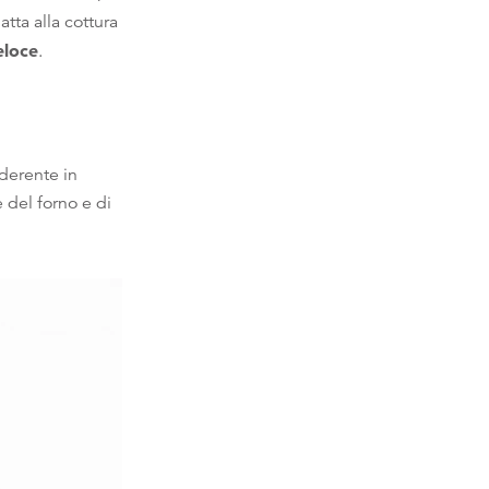
tta alla cottura
eloce
.
aderente in
 del forno e di