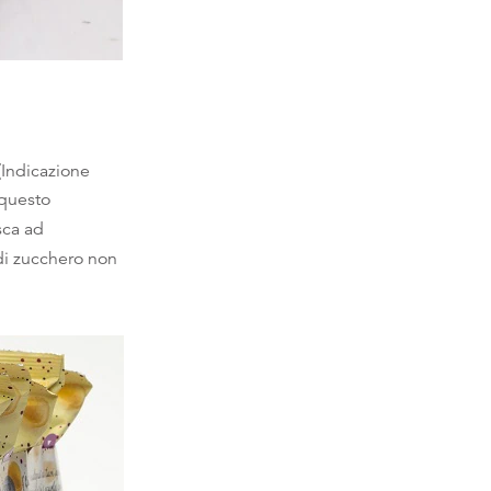
(Indicazione
 questo
sca ad
 di zucchero non