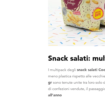
Snack salati: mu
snack salati Co
I multipack degli
meno plastica rispetto alle vecchie 
gr
sono tenute unite tra loro solo d
di confezioni vendute, il passagg
all’anno