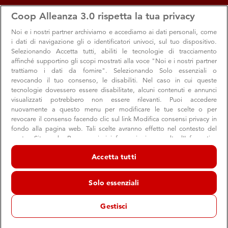
apps
storefront
account_circle
Coop Alleanza 3.0 rispetta la tua privacy
Menu
Seleziona
Accedi
Noi e i nostri
partner archiviamo e accediamo ai dati personali, come
i dati di navigazione gli o identificatori univoci, sul tuo dispositivo.
Selezionando Accetta tutti, abiliti le tecnologie di tracciamento
affinché supportino gli scopi mostrati alla voce "Noi e i nostri partner
trattiamo i dati da fornire". Selezionando Solo essenziali o
revocando il tuo consenso, le disabiliti. Nel caso in cui queste
tecnologie dovessero essere disabilitate, alcuni contenuti e annunci
visualizzati potrebbero non essere rilevanti. Puoi accedere
nuovamente a questo menu per modificare le tue scelte o per
revocare il consenso facendo clic sul link Modifica consensi privacy in
Sapore di mare, sapore di pace
fondo alla pagina web. Tali scelte avranno effetto nel contesto del
nostro Sito web. Per maggiori informazioni, consulta l'Informativa
Nasce l’Olio per la Pace, dall’idea del produttore siciliano
sulla privacy.
Premiati Oleifici Barbera, in collaborazione con Coop
Accetta tutti
Noi e i nostri partner trattiamo i dati per fornire:
Alleanza 3.0.
Archiviare informazioni su dispositivo e/o accedervi. Dati di
Solo essenziali
geolocalizzazione precisi e identificazione attraverso la scansione del
dispositivo. Pubblicità e contenuti personalizzati, misurazione delle
prestazioni dei contenuti e degli annunci, ricerche sul pubblico,
Gestisci
sviluppo di servizi.
Valori
Qualità
Convenienza
Punti Vendita
Elenco dei partner (fornitori)
05 aprile 2017