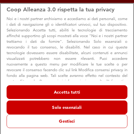
apps
storefront
account_circle
Coop Alleanza 3.0 rispetta la tua privacy
Menu
Seleziona
Accedi
Noi e i nostri
partner archiviamo e accediamo ai dati personali, come
i dati di navigazione gli o identificatori univoci, sul tuo dispositivo.
Selezionando Accetta tutti, abiliti le tecnologie di tracciamento
affinché supportino gli scopi mostrati alla voce "Noi e i nostri partner
trattiamo i dati da fornire". Selezionando Solo essenziali o
revocando il tuo consenso, le disabiliti. Nel caso in cui queste
tecnologie dovessero essere disabilitate, alcuni contenuti e annunci
visualizzati potrebbero non essere rilevanti. Puoi accedere
nuovamente a questo menu per modificare le tue scelte o per
revocare il consenso facendo clic sul link Modifica consensi privacy in
Le voci dei libri riecheggiano a Bologna
fondo alla pagina web. Tali scelte avranno effetto nel contesto del
nostro Sito web. Per maggiori informazioni, consulta l'Informativa
14 appuntamenti con grandi autori come Antonio Scurati,
sulla privacy.
Federico Rampini, Massimo Cacciari, Vito Mancuso e tanti
Accetta tutti
Noi e i nostri partner trattiamo i dati per fornire:
altri.
Archiviare informazioni su dispositivo e/o accedervi. Dati di
Solo essenziali
geolocalizzazione precisi e identificazione attraverso la scansione del
dispositivo. Pubblicità e contenuti personalizzati, misurazione delle
prestazioni dei contenuti e degli annunci, ricerche sul pubblico,
Gestisci
sviluppo di servizi.
Cultura
Eventi
Giovani
Elenco dei partner (fornitori)
04 settembre 2019