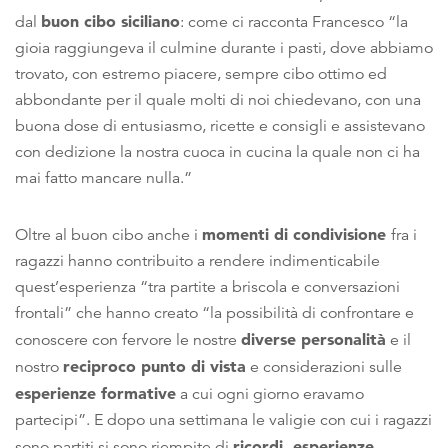
buon cibo siciliano
dal
: come ci racconta Francesco “la
gioia raggiungeva il culmine durante i pasti, dove abbiamo
trovato, con estremo piacere, sempre cibo ottimo ed
abbondante per il quale molti di noi chiedevano, con una
buona dose di entusiasmo, ricette e consigli e assistevano
con dedizione la nostra cuoca in cucina la quale non ci ha
mai fatto mancare nulla.”
momenti di condivisione
Oltre al buon cibo anche i
fra i
ragazzi hanno contribuito a rendere indimenticabile
quest’esperienza “tra partite a briscola e conversazioni
frontali” che hanno creato “la possibilità di confrontare e
diverse personalità
conoscere con fervore le nostre
e il
reciproco punto di vista
nostro
e considerazioni sulle
esperienze formative
a cui ogni giorno eravamo
partecipi”. E dopo una settimana le valigie con cui i ragazzi
ricordi, esperienze,
sono partiti si sono riempite di