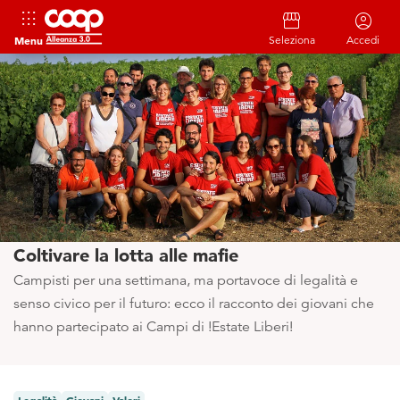
apps
storefront
account_circle
Menu
Seleziona
Accedi
Coltivare la lotta alle mafie
Campisti per una settimana, ma portavoce di legalità e
senso civico per il futuro: ecco il racconto dei giovani che
hanno partecipato ai Campi di !Estate Liberi!
Legalità
Giovani
Valori