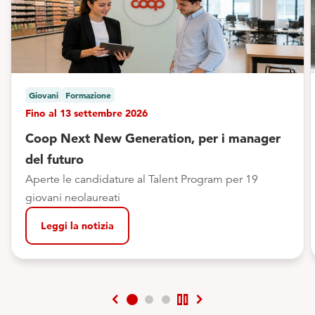
Giovani
Formazione
Fino al 13 settembre 2026
Coop Next New Generation, per i manager
del futuro
Aperte le candidature al Talent Program per 19
giovani neolaureati
Leggi la notizia
chevron_left
pause
chevron_right