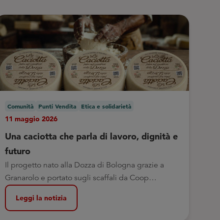
Comunità
Punti Vendita
Etica e solidarietà
11 maggio 2026
Una caciotta che parla di lavoro, dignità e
futuro
Il progetto nato alla Dozza di Bologna grazie a
Granarolo e portato sugli scaffali da Coop
Alleanza 3.0: un percorso concreto di formazione,
Leggi la notizia
inclusione e reinserimento attraverso il lavoro.