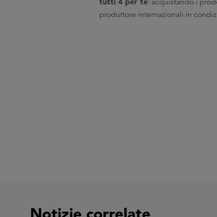
tutti 4 per te
: acquistando i prod
produttore internazionali in condiz
Notizie correlate