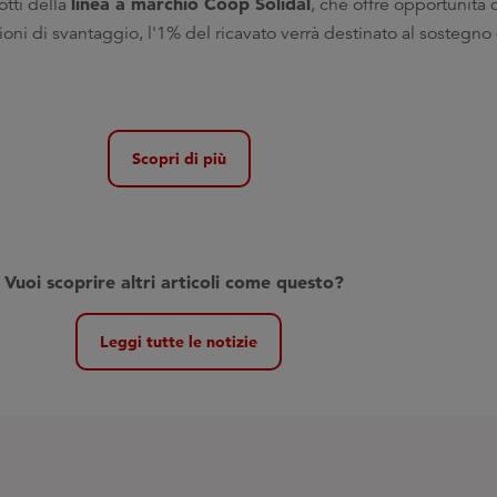
linea a marchio Coop Solidal
otti della
, che offre opportunità 
ioni di svantaggio, l'1% del ricavato verrà destinato al sostegno
Scopri di più
V
uoi sco
prire altri articoli come questo?
Leggi tutte le notizie