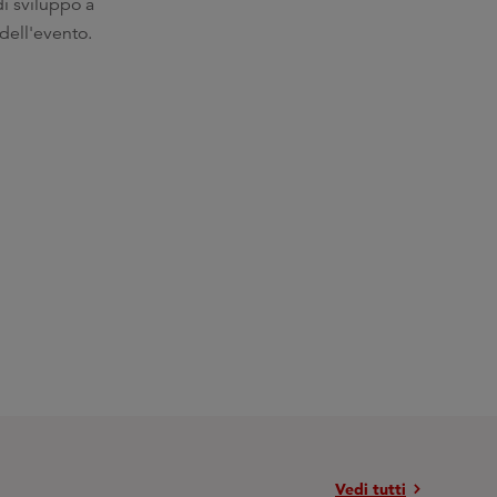
di sviluppo a
 dell'evento.
chevron_right
Vedi tutti