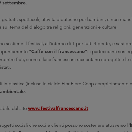
29 settembre
.
gratuiti, spettacoli, attività didattiche per bambini, e non man
à sul tema del dialogo tra religioni, generazioni e culture.
sostiene il festival, all’interno di 1 per tutti 4 per te, e sarà p
Caffè con il francescano
appuntamento “
”: i partecipanti sors
 mentre frati, suore e laici francescani raccontano i progetti e le
stati.
li in plastica (incluse le cialde Fior Fiore Coop completamente 
à ambientale
.
www.festivalfrancescano.it
abile dal sito
.
l'i
rogetti sociali che soci e clienti possono sostenere attraverso