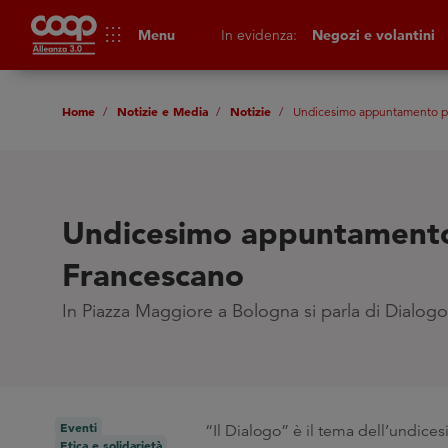
apps
Menu
In evidenza:
Negozi e volantini
Home
Notizie e Media
Notizie
Undicesimo appuntamento per
Undicesimo appuntamento 
Francescano
In Piazza Maggiore a Bologna si parla di Dialogo
Eventi
“Il Dialogo” è il tema dell’undic
Etica e solidarietà