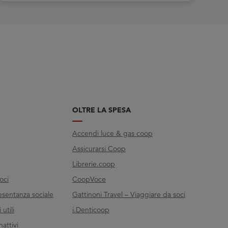
OLTRE LA SPESA
Accendi luce & gas coop
Assicurarsi Coop
Librerie.coop
oci
CoopVoce
esentanza sociale
Gattinoni Travel – Viaggiare da soci
utili
i.Denticoop
nattivi