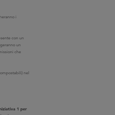
cheranno i
resente con un
eggeranno un
 missioni che
compostabili) nel
niziativa 1 per