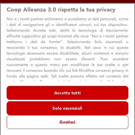
apps
storefront
account_circle
Coop Alleanza 3.0 rispetta la tua privacy
Menu
Seleziona
Accedi
Noi e i nostri
partner archiviamo e accediamo ai dati personali, come
i dati di navigazione gli o identificatori univoci, sul tuo dispositivo.
Selezionando Accetta tutti, abiliti le tecnologie di tracciamento
affinché supportino gli scopi mostrati alla voce "Noi e i nostri partner
trattiamo i dati da fornire". Selezionando Solo essenziali o
revocando il tuo consenso, le disabiliti. Nel caso in cui queste
tecnologie dovessero essere disabilitate, alcuni contenuti e annunci
visualizzati potrebbero non essere rilevanti. Puoi accedere
nuovamente a questo menu per modificare le tue scelte o per
revocare il consenso facendo clic sul link Modifica consensi privacy in
Primavera: tempo di festival
fondo alla pagina web. Tali scelte avranno effetto nel contesto del
nostro Sito web. Per maggiori informazioni, consulta l'Informativa
Una stagione da vivere all’aria aperta: fra conferenze,
sulla privacy.
laboratori, musica e sport
Accetta tutti
Noi e i nostri partner trattiamo i dati per fornire:
Archiviare informazioni su dispositivo e/o accedervi. Dati di
Solo essenziali
geolocalizzazione precisi e identificazione attraverso la scansione del
dispositivo. Pubblicità e contenuti personalizzati, misurazione delle
Soci
Cultura
Eventi
prestazioni dei contenuti e degli annunci, ricerche sul pubblico,
Gestisci
sviluppo di servizi.
16 maggio 2019
Elenco dei partner (fornitori)
Arriva la primavera, che significa più luce e più la voglia di