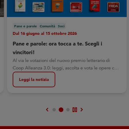
Pane e parole
Comunità
Soci
Dal 16 giugno al 15 ottobre 2026
Pane e parole: ora tocca a te. Scegli i
vincitori!
Al via le votazioni del nuovo premio letterario di
Coop Alleanza 3.0: leggi, ascolta e vota le opere che
ti hanno fatto riflettere di più
Leggi la notizia
chevron_left
pause
chevron_right