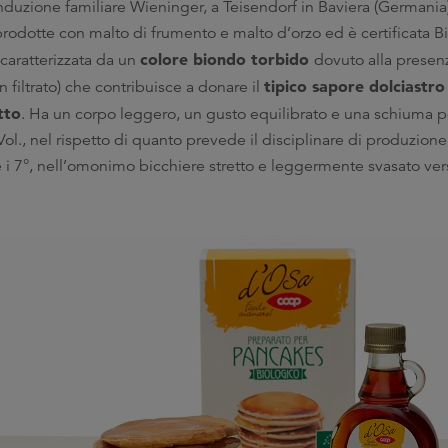
onduzione familiare Wieninger, a Teisendorf in Baviera (Germania
prodotte con malto di frumento e malto d’orzo ed è certificata Bi
colore biondo torbido
 caratterizzata da un
dovuto alla presenz
tipico sapore dolciastr
 filtrato) che contribuisce a donare il
tto
. Ha un corpo leggero, un gusto equilibrato e una schiuma pe
ol., nel rispetto di quanto prevede il disciplinare di produzione.
 e i 7°, nell’omonimo bicchiere stretto e leggermente svasato vers