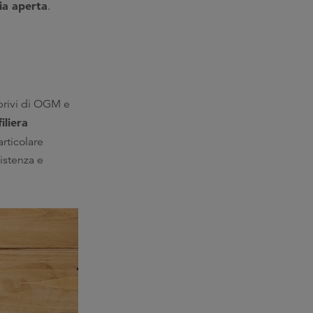
ria aperta
.
privi di OGM e
iliera
articolare
istenza e