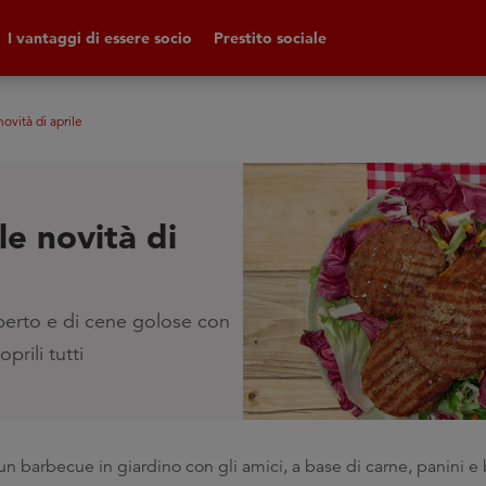
I vantaggi di essere socio
Prestito sociale
novità di aprile
le novità di
’aperto e di cene golose con
prili tutti
 un barbecue in giardino con gli amici, a base di carne, panini e b