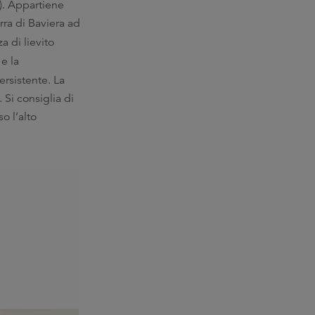
). Appartiene
rra di Baviera ad
a di lievito
o
e la
rsistente. La
 Si consiglia di
o l’alto