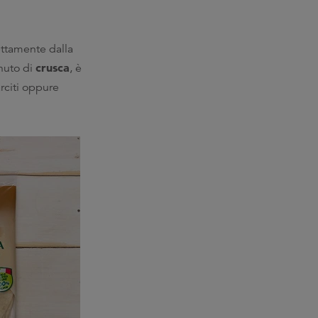
ettamente dalla
crusca
nuto di
, è
arciti oppure