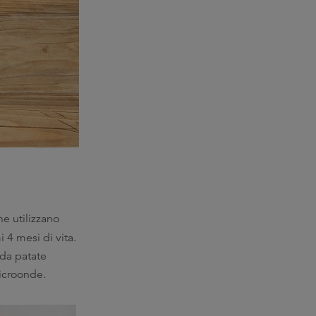
he utilizzano
i 4 mesi di vita.
 da patate
microonde.