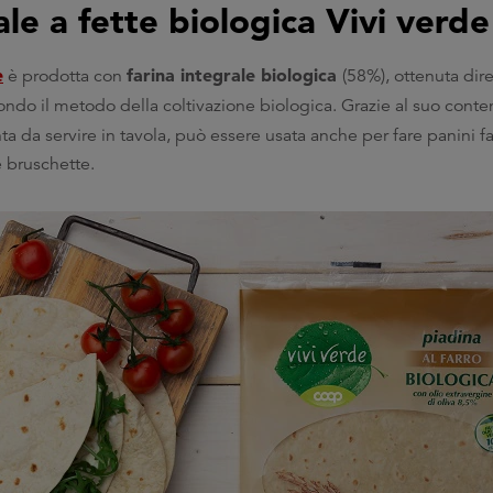
le a fette biologica Vivi verde
e
farina integrale biologica
è prodotta con
(58%), ottenuta dir
ndo il metodo della coltivazione biologica. Grazie al suo conte
nta da servire in tavola, può essere usata anche per fare panini f
e bruschette.