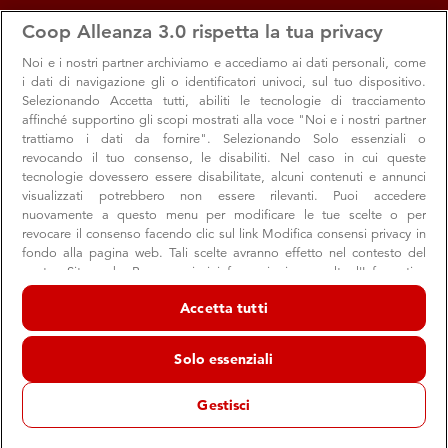
apps
storefront
account_circle
Coop Alleanza 3.0 rispetta la tua privacy
Menu
Seleziona
Accedi
Noi e i nostri
partner archiviamo e accediamo ai dati personali, come
i dati di navigazione gli o identificatori univoci, sul tuo dispositivo.
Selezionando Accetta tutti, abiliti le tecnologie di tracciamento
affinché supportino gli scopi mostrati alla voce "Noi e i nostri partner
trattiamo i dati da fornire". Selezionando Solo essenziali o
revocando il tuo consenso, le disabiliti. Nel caso in cui queste
tecnologie dovessero essere disabilitate, alcuni contenuti e annunci
visualizzati potrebbero non essere rilevanti. Puoi accedere
nuovamente a questo menu per modificare le tue scelte o per
revocare il consenso facendo clic sul link Modifica consensi privacy in
Coop Alleanza 3.0 si “illumina di meno”
fondo alla pagina web. Tali scelte avranno effetto nel contesto del
nostro Sito web. Per maggiori informazioni, consulta l'Informativa
Anche quest’anno la Cooperativa aderisce alla campagna
sulla privacy.
per il risparmio energetico promossa da Caterpillar
Accetta tutti
Noi e i nostri partner trattiamo i dati per fornire:
spegnendo le luci in tutti i negozi e con tante iniziative a
Archiviare informazioni su dispositivo e/o accedervi. Dati di
tema organizzate insieme ai soci volo...
Solo essenziali
geolocalizzazione precisi e identificazione attraverso la scansione del
dispositivo. Pubblicità e contenuti personalizzati, misurazione delle
prestazioni dei contenuti e degli annunci, ricerche sul pubblico,
Gestisci
sviluppo di servizi.
Elenco dei partner (fornitori)
Ambiente
Valori