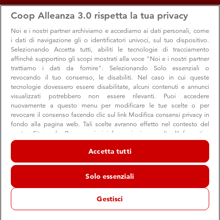
apps
storefront
account_circle
Coop Alleanza 3.0 rispetta la tua privacy
Menu
Seleziona
Accedi
Noi e i nostri
partner archiviamo e accediamo ai dati personali, come
i dati di navigazione gli o identificatori univoci, sul tuo dispositivo.
Selezionando Accetta tutti, abiliti le tecnologie di tracciamento
affinché supportino gli scopi mostrati alla voce "Noi e i nostri partner
trattiamo i dati da fornire". Selezionando Solo essenziali o
revocando il tuo consenso, le disabiliti. Nel caso in cui queste
tecnologie dovessero essere disabilitate, alcuni contenuti e annunci
visualizzati potrebbero non essere rilevanti. Puoi accedere
nuovamente a questo menu per modificare le tue scelte o per
revocare il consenso facendo clic sul link Modifica consensi privacy in
Consumatori: la rivista si rinnova
fondo alla pagina web. Tali scelte avranno effetto nel contesto del
nostro Sito web. Per maggiori informazioni, consulta l'Informativa
La rivista di famiglia dei soci Coop diventa più grande e
sulla privacy.
più ricca
Accetta tutti
Noi e i nostri partner trattiamo i dati per fornire:
Archiviare informazioni su dispositivo e/o accedervi. Dati di
Solo essenziali
geolocalizzazione precisi e identificazione attraverso la scansione del
dispositivo. Pubblicità e contenuti personalizzati, misurazione delle
Consumo
Soci
prestazioni dei contenuti e degli annunci, ricerche sul pubblico,
Gestisci
sviluppo di servizi.
13 febbraio 2017
Elenco dei partner (fornitori)
Formato più ampio, grafica aggiornata, nuove