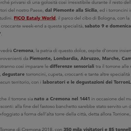
ché privarsi di una golosità così irresistibile durante il resto del
dal Piemonte alla Sicilia
itori del nostro Paese,
, ed i torroncini 
FICO Eataly World
tudini.
, il parco del cibo di Bologna, con l
sabato 9 e domenica
 croccante week-end a questa specialità,
”
.
Cremona
 vedrà
, la patria di questo dolce, ospite d’onore insie
Piemonte, Lombardia, Abruzzo, Marche, Cam
 provenienti da
differenze sensoriali
i potranno così imparare le
tra il torrone alle
degustare
i,
torroncini, cupeta, croccanti e tante altre specialità
laboratori e le degustazioni dei Torron
cun territorio, con i
nato a Cremona nel 1441
che il torrone sia
in occasione del ma
conti: alla fine del fastoso banchetto sarebbe stato servito un 
oggiato a forma dell’alta torre della città, detta allora Torrione
350 mila visitatori e 85 tonnell
l Torrone di Cremona 2018, con