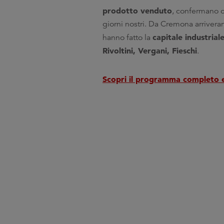
prodotto venduto
, confermano c
giorni nostri. Da Cremona arriver
capitale industrial
hanno fatto la
Rivoltini, Vergani, Fieschi
.
Scopri il programma completo 