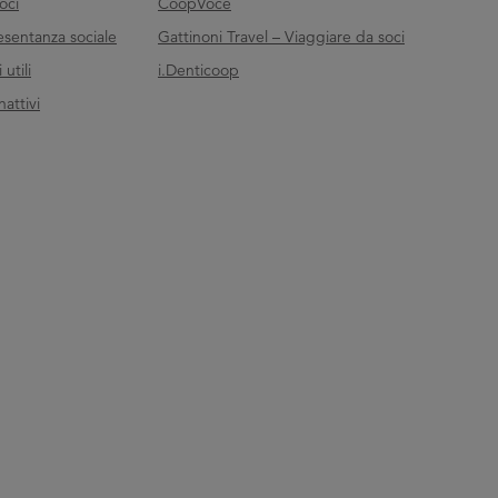
oci
CoopVoce
esentanza sociale
Gattinoni Travel – Viaggiare da soci
utili
i.Denticoop
nattivi