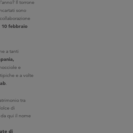
l’anno? Il torrone
incartati sono
a collaborazione
 10 febbraio
me a tanti
pania,
 nocciole e
 tipiche e a volte
Lab
.
trimonio tra
dolce di
, da qui il nome
ate di