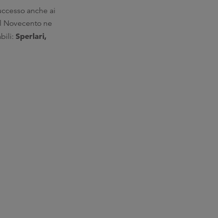
uccesso anche ai
el Novecento ne
Sperlari,
bili: