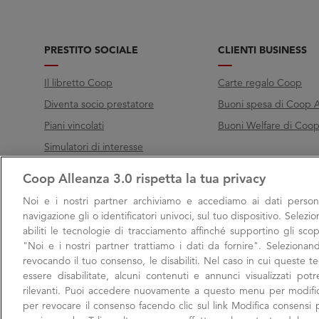
PRESTITO SOCIALE
CLIENTI BUSINESS
Il libretto Coop
Carte regalo Coop
Diventa socio prestatore
Buoni spesa di Coop A
Piani vincolati
Buoni Welfare di Coop 
Simulatori di interesse
Coop Alleanza 3.0 rispetta la tua privacy
Chiama Filo diretto
Noi e i nostri
partner archiviamo e accediamo ai dati persona
Call
800 000 003
navigazione gli o identificatori univoci, sul tuo dispositivo. Selezi
abiliti le tecnologie di tracciamento affinché supportino gli scop
Lunedì → Venerdì, 9:00 → 17:00
"Noi e i nostri partner trattiamo i dati da fornire". Selezionan
Sabato, 9:00 → 13:00
revocando il tuo consenso, le disabiliti. Nel caso in cui queste 
essere disabilitate, alcuni contenuti e annunci visualizzati po
rilevanti. Puoi accedere nuovamente a questo menu per modific
per revocare il consenso facendo clic sul link Modifica consensi p