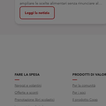
ampliare le scelte alimentari senza rinunciare al
piacere
Leggi la notizia
FARE LA SPESA
PRODOTTI DI VALO
Negozi e volantini
Per la comunità
Offerte e sconti
Per i soci
Prenotazione libri scolastici
Il prodotto Coop