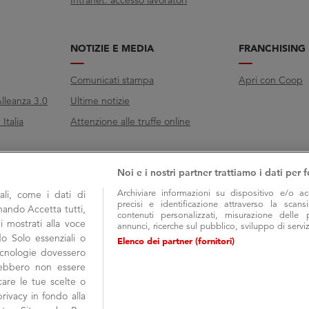
Intranet: accesso lavoratori
NOTIZIE E MEDIA
FRANCHISING
Comunicati stampa
Apri con Coop
lleanza 3.0
Ultime notizie
Italia
Attenzione alle truffe online
Noi e i nostri partner trattiamo i dati per f
Archiviare informazioni su dispositivo e/o ac
li, come i dati di
precisi e identificazione attraverso la scans
onando Accetta tutti,
contenuti personalizzati, misurazione delle 
i mostrati alla voce
annunci, ricerche sul pubblico, sviluppo di serviz
do Solo essenziali o
Elenco dei partner (fornitori)
tecnologie dovessero
trebbero non essere
are le tue scelte o
rivacy in fondo alla
COOP ALLEANZA 3.0 Soc. Coop. via Villano