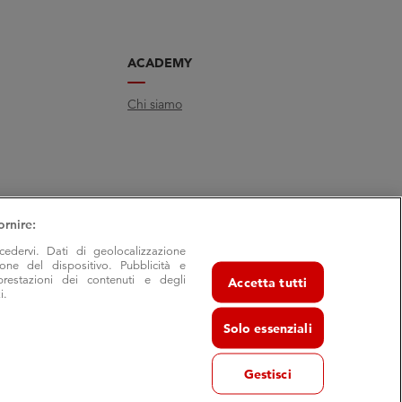
ACADEMY
Chi siamo
ornire:
cedervi. Dati di geolocalizzazione
ione del dispositivo. Pubblicità e
prestazioni dei contenuti e degli
Accetta tutti
i.
Solo essenziali
Gestisci
va 29/7- 40055 Castenaso (Bo) - frazione Villanova