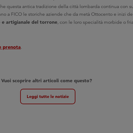
he questa antica tradizione della città lombarda continua con s
anno a FICO le storiche aziende che da metà Ottocento e inizi d
e e artigianale del torrone
, con le loro specialità morbide o fria
e prenota
.
V
uoi sco
prire altri articoli come questo?
Leggi tutte le notizie