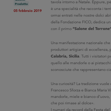
tavola intorno a Natale. Eppure, per
Prodotto
è una specialità che racconta i terr
05 febbraio 2019
ormai entrati nelle nostre dolci abi
della Fondazione FICO, dedica un
“Salone del Torrone
con il primo
Una manifestazione nazionale che
produttori artigiani di eccellenza,
Calabria, Sicilia
. Tutti i visitator
quello alle mandorle o ai pistacch
sconosciute che rappresentano cias
Una curiosità? La tradizione vuole 
Francesco Sforza e Bianca Maria Vis
mandorle, miele e bianco d’uovo, «f
che poi rimase al dolce».
I numeri da record della Festa de