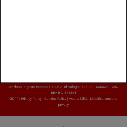
Non vuoi perderti questo appuntamento?
Aggiungilo al calendario
Aggiungi al calendario
COOP ALLEANZA 3.0 Soc. Coop. via Villanova 29/7- 40055 Castenaso (Bo) -
frazione Villanova
Iscrizione Registro Imprese C.C.I.A.A. di Bologna, C.F. e P.I. 03503411203 |
REA BO-524364
GDPR
|
Privacy Policy
|
Cookies Policy
|
Accessibilità
|
Modifica consensi
privacy