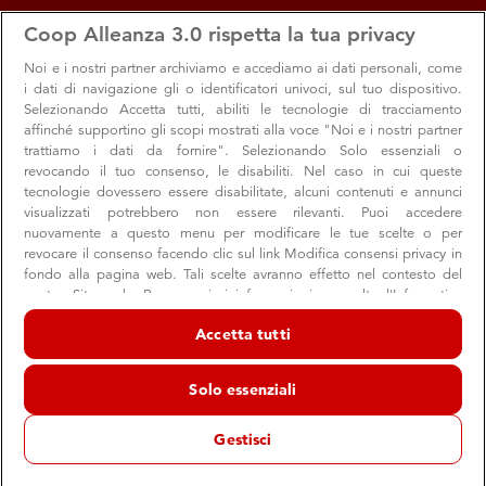
apps
storefront
account_circle
Coop Alleanza 3.0 rispetta la tua privacy
Menu
Seleziona
Accedi
Noi e i nostri
partner archiviamo e accediamo ai dati personali, come
i dati di navigazione gli o identificatori univoci, sul tuo dispositivo.
Selezionando Accetta tutti, abiliti le tecnologie di tracciamento
affinché supportino gli scopi mostrati alla voce "Noi e i nostri partner
trattiamo i dati da fornire". Selezionando Solo essenziali o
revocando il tuo consenso, le disabiliti. Nel caso in cui queste
tecnologie dovessero essere disabilitate, alcuni contenuti e annunci
visualizzati potrebbero non essere rilevanti. Puoi accedere
nuovamente a questo menu per modificare le tue scelte o per
revocare il consenso facendo clic sul link Modifica consensi privacy in
Coop Next New Generation, per i manager
fondo alla pagina web. Tali scelte avranno effetto nel contesto del
nostro Sito web. Per maggiori informazioni, consulta l'Informativa
del futuro
sulla privacy.
Accetta tutti
Aperte le candidature al Talent Program per 19 giovani
Noi e i nostri partner trattiamo i dati per fornire:
neolaureati
Archiviare informazioni su dispositivo e/o accedervi. Dati di
Solo essenziali
geolocalizzazione precisi e identificazione attraverso la scansione del
dispositivo. Pubblicità e contenuti personalizzati, misurazione delle
prestazioni dei contenuti e degli annunci, ricerche sul pubblico,
Gestisci
sviluppo di servizi.
Giovani
Formazione
Elenco dei partner (fornitori)
Fino al 13 settembre 2026