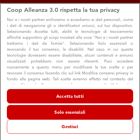
apps
storefront
account_circle
Coop Alleanza 3.0 rispetta la tua privacy
Menu
Seleziona
Accedi
Noi e i nostri
partner archiviamo e accediamo ai dati personali, come
i dati di navigazione gli o identificatori univoci, sul tuo dispositivo.
Selezionando Accetta tutti, abiliti le tecnologie di tracciamento
affinché supportino gli scopi mostrati alla voce "Noi e i nostri partner
trattiamo i dati da fornire". Selezionando Solo essenziali o
revocando il tuo consenso, le disabiliti. Nel caso in cui queste
tecnologie dovessero essere disabilitate, alcuni contenuti e annunci
visualizzati potrebbero non essere rilevanti. Puoi accedere
nuovamente a questo menu per modificare le tue scelte o per
revocare il consenso facendo clic sul link Modifica consensi privacy in
fondo alla pagina web. Tali scelte avranno effetto nel contesto del
Anna Finocchiaro: leggere il presente con
nostro Sito web. Per maggiori informazioni, consulta l'Informativa
sulla privacy.
consapevolezza
Accetta tutti
Noi e i nostri partner trattiamo i dati per fornire:
La presidente del Comitato scientifico racconta il nuovo
premio letterario di Coop Alleanza 3.0: un percorso tra libri
Archiviare informazioni su dispositivo e/o accedervi. Dati di
Solo essenziali
geolocalizzazione precisi e identificazione attraverso la scansione del
e podcast per promuovere conoscenza, partecipazione
dispositivo. Pubblicità e contenuti personalizzati, misurazione delle
prestazioni dei contenuti e degli annunci, ricerche sul pubblico,
civile e spirito critico
Gestisci
sviluppo di servizi.
Elenco dei partner (fornitori)