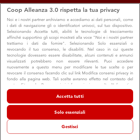
apps
storefront
account_circle
Coop Alleanza 3.0 rispetta la tua privacy
Menu
Seleziona
Accedi
Noi e i nostri
partner archiviamo e accediamo ai dati personali, come
i dati di navigazione gli o identificatori univoci, sul tuo dispositivo.
Selezionando Accetta tutti, abiliti le tecnologie di tracciamento
affinché supportino gli scopi mostrati alla voce "Noi e i nostri partner
trattiamo i dati da fornire". Selezionando Solo essenziali o
revocando il tuo consenso, le disabiliti. Nel caso in cui queste
tecnologie dovessero essere disabilitate, alcuni contenuti e annunci
visualizzati potrebbero non essere rilevanti. Puoi accedere
nuovamente a questo menu per modificare le tue scelte o per
revocare il consenso facendo clic sul link Modifica consensi privacy in
Imparare a salvare una vita
fondo alla pagina web. Tali scelte avranno effetto nel contesto del
nostro Sito web. Per maggiori informazioni, consulta l'Informativa
Il progetto del Tavolo del Volontariato Sociale rivolto agli
sulla privacy.
studenti di terza media
Accetta tutti
Noi e i nostri partner trattiamo i dati per fornire:
Archiviare informazioni su dispositivo e/o accedervi. Dati di
Solo essenziali
geolocalizzazione precisi e identificazione attraverso la scansione del
dispositivo. Pubblicità e contenuti personalizzati, misurazione delle
12 febbraio 2026
prestazioni dei contenuti e degli annunci, ricerche sul pubblico,
Gestisci
“La cultura del primo soccorso come impegno civico”
sviluppo di servizi.
Elenco dei partner (fornitori)
Tavolo del Volontariato
è il progetto promosso dal