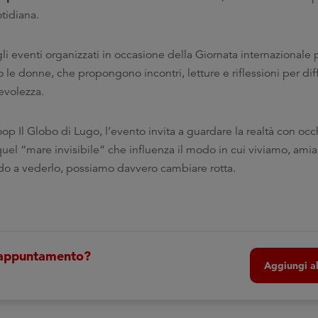
otidiana.
li eventi organizzati in occasione della Giornata internazionale 
o le donne, che propongono incontri, letture e riflessioni per d
pevolezza.
oop Il Globo di Lugo, l’evento invita a guardare la realtà con occ
uel “mare invisibile” che influenza il modo in cui viviamo, ami
do a vederlo, possiamo davvero cambiare rotta.
 appuntamento?
Aggiungi al