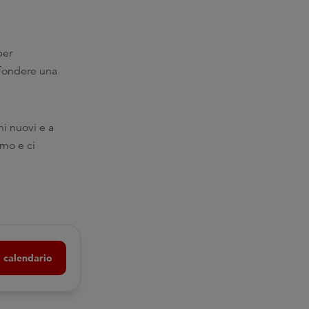
per
iffondere una
hi nuovi e a
amo e ci
 calendario