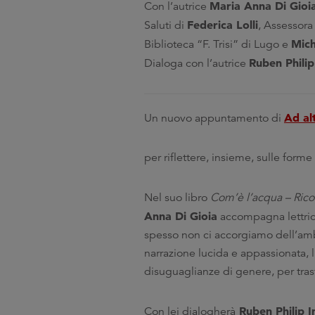
Maria Anna Di Gioi
Con l’autrice
Federica Lolli
Saluti di
, Assessor
Mich
Biblioteca “F. Trisi” di Lugo e
Ruben Philip
Dialoga con l’autrice
Ad al
Un nuovo appuntamento di
per riflettere, insieme, sulle forme 
Nel suo libro
Com’è l’acqua – Ricon
Anna Di Gioia
accompagna lettrici
spesso non ci accorgiamo dell’amb
narrazione lucida e appassionata, l’
disuguaglianze di genere, per trasf
Ruben Philip I
Con lei dialogherà