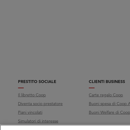
PRESTITO SOCIALE
CLIENTI BUSINESS
Il libretto Coop
Carte regalo Coop
Diventa socio prestatore
Buoni spesa di Coop A
Piani vincolati
Buoni Welfare di Coop 
Simulatori di interesse