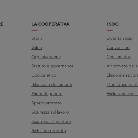
RE
LA COOPERATIVA
I SOCI
Storia
Diventa socio
Valori
Convenzioni
Organizzazione
Consumatori
Statuto e governance
Approvato dai s
Codice etico
Elezioni e rappr
Bilancio e documenti
I tuoi documenti 
Parità di genere
Esclusione soci i
Spazio protetto
Sicurezza sul lavoro
Sicurezza alimentare
Richiamo prodotti