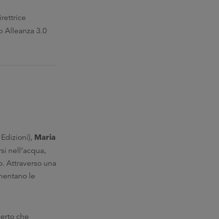
irettrice
 Alleanza 3.0
Maria
Edizioni),
si nell’acqua,
. Attraverso una
imentano le
perto che