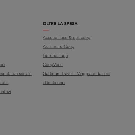
OLTRE LA SPESA
Accendi luce & gas coop
Assicurarsi Coop
Librerie.coop
oci
CoopVoce
esentanza sociale
Gattinoni Travel – Viaggiare da soci
utili
i.Denticoop
nattivi