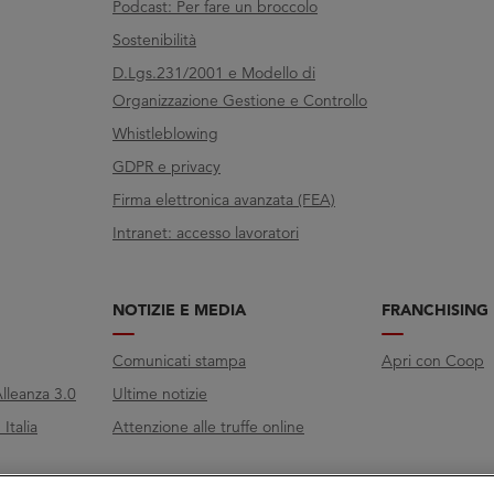
Podcast: Per fare un broccolo
Sostenibilità
D.Lgs.231/2001 e Modello di
Organizzazione Gestione e Controllo
Whistleblowing
GDPR e privacy
Firma elettronica avanzata (FEA)
Intranet: accesso lavoratori
NOTIZIE E MEDIA
FRANCHISING
Comunicati stampa
Apri con Coop
lleanza 3.0
Ultime notizie
Italia
Attenzione alle truffe online