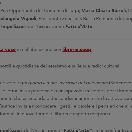
a
Maria Chiara Sbiroli
a Pari Opportunità del Comune di Lugo;
, D
elangelo Vignoli
, Presidente Zona soci Bassa Romagna di Coop
 Impellizzeri
Fatti d’Arte
dell’Associazione
ta voce
librerie.coop
in collaborazione con
,
sottili e quotidiane del sessismo e sulle sue radici culturali.
oscere ogni giorno il mare invisibile del patriarcato
(Settenove 
 e lettori in un percorso di consapevolezza: come i pesci immer
iente che ci circonda e dei condizionamenti che lo attraversano
autrice invita a riconoscere i gesti, le parole e i pensieri che al
ormarli in nuove forme di libertà e rispetto reciproco.
mpellizzeri
“Fatti d’arte”
dell’Associazione
, in un confronto a