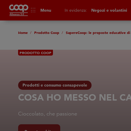
apps
Menu
In evidenza:
Negozi e volantini
Home
Prodotto Coop
SapereCoop: le proposte educative di
PRODOTTO COOP
Prodotti e consumo consapevole
COSA HO MESSO NEL C
Cioccolato, che passione