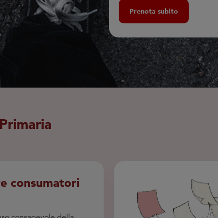
Prenota subito
Primaria
re consumatori
so consapevole della