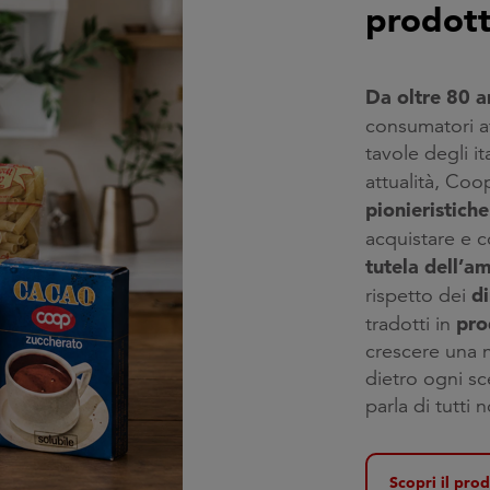
prodott
Da oltre 80 
consumatori a
tavole degli i
attualità, Coo
pionieristiche
acquistare e c
tutela dell’a
di
rispetto dei
pro
tradotti in
crescere una n
dietro ogni sc
parla di tutti n
Scopri il pro