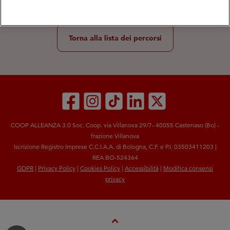
Torna alla lista dei percorsi
COOP ALLEANZA 3.0 Soc. Coop. via Villanova 29/7- 40055 Castenaso (Bo) -
frazione Villanova
Iscrizione Registro Imprese C.C.I.A.A. di Bologna, C.F. e P.I. 03503411203 |
REA BO-524364
GDPR
|
Privacy Policy
|
Cookies Policy
|
Accessibilità
|
Modifica consensi
privacy
Expand_Less