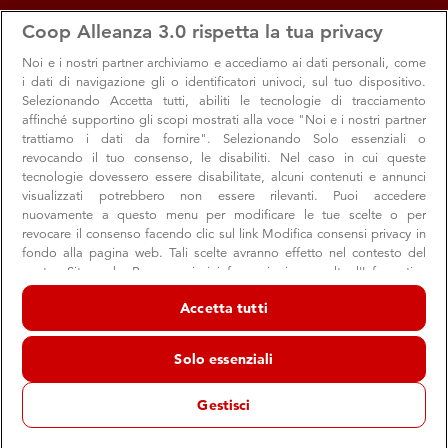
apps
storefront
account_circle
Coop Alleanza 3.0 rispetta la tua privacy
Menu
Seleziona
Accedi
Noi e i nostri
partner archiviamo e accediamo ai dati personali, come
i dati di navigazione gli o identificatori univoci, sul tuo dispositivo.
Selezionando Accetta tutti, abiliti le tecnologie di tracciamento
affinché supportino gli scopi mostrati alla voce "Noi e i nostri partner
trattiamo i dati da fornire". Selezionando Solo essenziali o
revocando il tuo consenso, le disabiliti. Nel caso in cui queste
tecnologie dovessero essere disabilitate, alcuni contenuti e annunci
visualizzati potrebbero non essere rilevanti. Puoi accedere
Cittadinanza, cooperazione e inclusione
nuovamente a questo menu per modificare le tue scelte o per
CRESCERE CONSUMATORI DIGITALI
revocare il consenso facendo clic sul link Modifica consensi privacy in
fondo alla pagina web. Tali scelte avranno effetto nel contesto del
nostro Sito web. Per maggiori informazioni, consulta l'Informativa
Consumi e uso consapevole della rete
sulla privacy.
Accetta tutti
Noi e i nostri partner trattiamo i dati per fornire:
Prenota subito
Archiviare informazioni su dispositivo e/o accedervi. Dati di
Solo essenziali
geolocalizzazione precisi e identificazione attraverso la scansione del
dispositivo. Pubblicità e contenuti personalizzati, misurazione delle
prestazioni dei contenuti e degli annunci, ricerche sul pubblico,
Gestisci
sviluppo di servizi.
Elenco dei partner (fornitori)