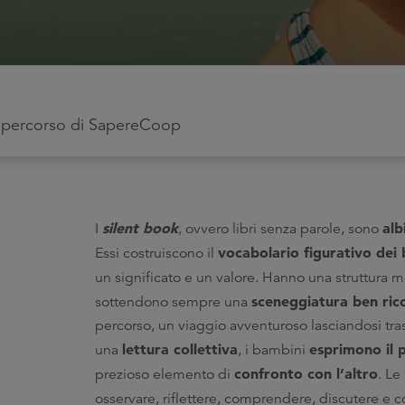
to percorso di SapereCoop
s
i
lent book
alb
I
, ovvero libri senza parole, sono
vocabolario figurativo dei
Essi costruiscono il
un significato e un valore. Hanno una struttura m
sceneggiatura ben rico
sottendono sempre una
percorso, un viaggio avventuroso lasciandosi trasp
lettura collettiva
esprimono il 
una
, i bambini
confronto con l’altro
prezioso elemento di
. Le
osservare, riflettere, comprendere, discutere e 