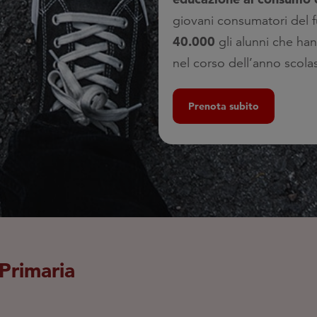
giovani consumatori del f
40.000
gli alunni che han
nel corso dell’anno scolas
Prenota subito
Primaria