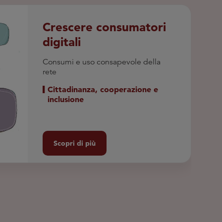
OG
Crescere consumatori
digitali
Consumi e uso consapevole della
rete
Cittadinanza, cooperazione e
inclusione
Scopri di più