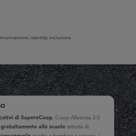
municazione; identità; inclusione
SO
cativi di SapereCoop
, Coop Alleanza 3.0
gratuitamente alle scuole
e
attività di
consapevole
rivolte a bambini e ragazzi, i