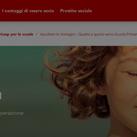
I vantaggi di essere socio
Prestito sociale
 Coop per le scuole
Ascoltare le immagini - Quarto e quinto anno Scuola Primar
I
operazione