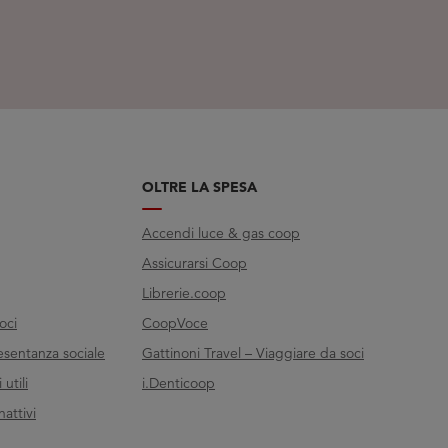
OLTRE LA SPESA
Accendi luce & gas coop
Assicurarsi Coop
Librerie.coop
oci
CoopVoce
esentanza sociale
Gattinoni Travel – Viaggiare da soci
utili
i.Denticoop
nattivi