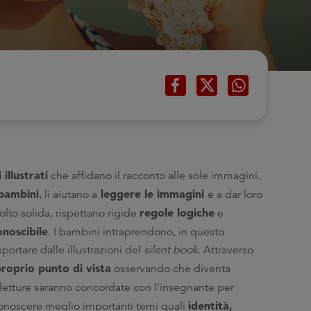
i illustrati
che affidano il racconto alle sole immagini.
 bambini
leggere le immagini
, li aiutano a
e a dar loro
regole logiche
olto solida, rispettano rigide
e
noscibile
. I bambini intraprendono, in questo
ortare dalle illustrazioni del
silent book
. Attraverso
proprio punto di vista
osservando che diventa
 letture saranno concordate con l'insegnante per
identità,
conoscere meglio importanti temi quali