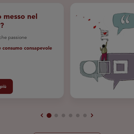
o messo nel
o?
 che passione
e consumo consapevole
 più
chevron_left
chevron_right