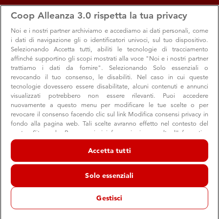
apps
storefront
account_circle
Coop Alleanza 3.0 rispetta la tua privacy
Menu
Seleziona
Accedi
Noi e i nostri
partner archiviamo e accediamo ai dati personali, come
i dati di navigazione gli o identificatori univoci, sul tuo dispositivo.
Selezionando Accetta tutti, abiliti le tecnologie di tracciamento
affinché supportino gli scopi mostrati alla voce "Noi e i nostri partner
trattiamo i dati da fornire". Selezionando Solo essenziali o
revocando il tuo consenso, le disabiliti. Nel caso in cui queste
tecnologie dovessero essere disabilitate, alcuni contenuti e annunci
visualizzati potrebbero non essere rilevanti. Puoi accedere
nuovamente a questo menu per modificare le tue scelte o per
revocare il consenso facendo clic sul link Modifica consensi privacy in
C’è aria di festa con il cashback
fondo alla pagina web. Tali scelte avranno effetto nel contesto del
nostro Sito web. Per maggiori informazioni, consulta l'Informativa
Fatti un piccolo regalo a ogni spesa pagando con la Carta
sulla privacy.
socio
Accetta tutti
Noi e i nostri partner trattiamo i dati per fornire:
Archiviare informazioni su dispositivo e/o accedervi. Dati di
Solo essenziali
geolocalizzazione precisi e identificazione attraverso la scansione del
dispositivo. Pubblicità e contenuti personalizzati, misurazione delle
Prestito sociale
Risparmio
prestazioni dei contenuti e degli annunci, ricerche sul pubblico,
Gestisci
sviluppo di servizi.
29 novembre 2023
Elenco dei partner (fornitori)
Hai già pensato ai tuoi regali di Natale? Le feste sono un