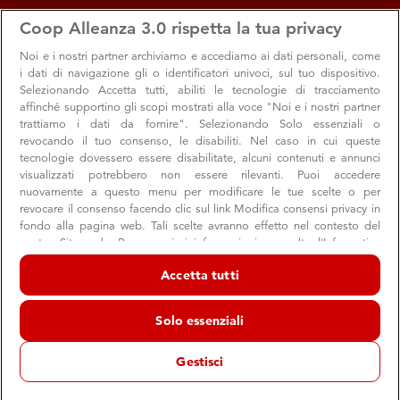
apps
storefront
account_circle
Coop Alleanza 3.0 rispetta la tua privacy
Menu
Seleziona
Accedi
Noi e i nostri
partner archiviamo e accediamo ai dati personali, come
i dati di navigazione gli o identificatori univoci, sul tuo dispositivo.
Selezionando Accetta tutti, abiliti le tecnologie di tracciamento
affinché supportino gli scopi mostrati alla voce "Noi e i nostri partner
trattiamo i dati da fornire". Selezionando Solo essenziali o
revocando il tuo consenso, le disabiliti. Nel caso in cui queste
tecnologie dovessero essere disabilitate, alcuni contenuti e annunci
visualizzati potrebbero non essere rilevanti. Puoi accedere
nuovamente a questo menu per modificare le tue scelte o per
revocare il consenso facendo clic sul link Modifica consensi privacy in
Arriva il numero di settembre di
fondo alla pagina web. Tali scelte avranno effetto nel contesto del
nostro Sito web. Per maggiori informazioni, consulta l'Informativa
Consumatori
sulla privacy.
Accetta tutti
Dalle iniziative per il sostegno alle scuole e agli studenti a
Noi e i nostri partner trattiamo i dati per fornire:
quello alla ricerca in ambito oncologico: i principali
Archiviare informazioni su dispositivo e/o accedervi. Dati di
Solo essenziali
highlights
geolocalizzazione precisi e identificazione attraverso la scansione del
dispositivo. Pubblicità e contenuti personalizzati, misurazione delle
prestazioni dei contenuti e degli annunci, ricerche sul pubblico,
Gestisci
sviluppo di servizi.
Elenco dei partner (fornitori)
Consumatori
Soci