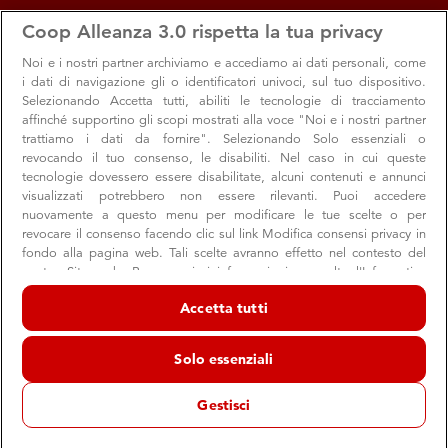
apps
storefront
account_circle
Coop Alleanza 3.0 rispetta la tua privacy
Menu
Seleziona
Accedi
Noi e i nostri
partner archiviamo e accediamo ai dati personali, come
i dati di navigazione gli o identificatori univoci, sul tuo dispositivo.
Selezionando Accetta tutti, abiliti le tecnologie di tracciamento
affinché supportino gli scopi mostrati alla voce "Noi e i nostri partner
trattiamo i dati da fornire". Selezionando Solo essenziali o
revocando il tuo consenso, le disabiliti. Nel caso in cui queste
tecnologie dovessero essere disabilitate, alcuni contenuti e annunci
visualizzati potrebbero non essere rilevanti. Puoi accedere
nuovamente a questo menu per modificare le tue scelte o per
revocare il consenso facendo clic sul link Modifica consensi privacy in
Eletti i 17 presidenti delle Aree sociali vaste
fondo alla pagina web. Tali scelte avranno effetto nel contesto del
nostro Sito web. Per maggiori informazioni, consulta l'Informativa
Ecco i risultati delle Elezioni della nostra Cooperativa
sulla privacy.
Accetta tutti
Noi e i nostri partner trattiamo i dati per fornire:
Archiviare informazioni su dispositivo e/o accedervi. Dati di
Solo essenziali
Rappresentanza sociale
Soci
Territori
geolocalizzazione precisi e identificazione attraverso la scansione del
dispositivo. Pubblicità e contenuti personalizzati, misurazione delle
09 aprile 2022
prestazioni dei contenuti e degli annunci, ricerche sul pubblico,
Gestisci
sviluppo di servizi.
Statuto
Regolamento
Come previsto dallo
e dal
Elenco dei partner (fornitori)
elettorale di Coop Alleanza 3.0
, i nuovi Consigli di Zona