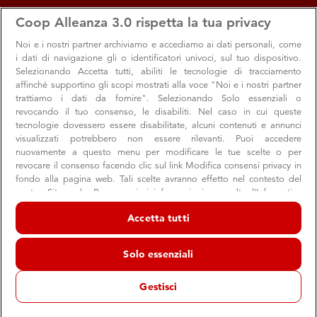
apps
storefront
account_circle
Coop Alleanza 3.0 rispetta la tua privacy
Menu
Seleziona
Accedi
Noi e i nostri
partner archiviamo e accediamo ai dati personali, come
i dati di navigazione gli o identificatori univoci, sul tuo dispositivo.
Selezionando Accetta tutti, abiliti le tecnologie di tracciamento
affinché supportino gli scopi mostrati alla voce "Noi e i nostri partner
trattiamo i dati da fornire". Selezionando Solo essenziali o
revocando il tuo consenso, le disabiliti. Nel caso in cui queste
tecnologie dovessero essere disabilitate, alcuni contenuti e annunci
visualizzati potrebbero non essere rilevanti. Puoi accedere
nuovamente a questo menu per modificare le tue scelte o per
revocare il consenso facendo clic sul link Modifica consensi privacy in
Arriva il numero di aprile di Consumatori
fondo alla pagina web. Tali scelte avranno effetto nel contesto del
nostro Sito web. Per maggiori informazioni, consulta l'Informativa
La campagna Coop for Ucraina, i risultati delle elezioni,
sulla privacy.
quattro tappe sulla via degli Dei e tante altre attività
Accetta tutti
Noi e i nostri partner trattiamo i dati per fornire:
Archiviare informazioni su dispositivo e/o accedervi. Dati di
Solo essenziali
geolocalizzazione precisi e identificazione attraverso la scansione del
dispositivo. Pubblicità e contenuti personalizzati, misurazione delle
Consumatori
Soci
prestazioni dei contenuti e degli annunci, ricerche sul pubblico,
Gestisci
sviluppo di servizi.
06 aprile 2022
Elenco dei partner (fornitori)
Le ultime settimane hanno riempito il cuore di tutti di