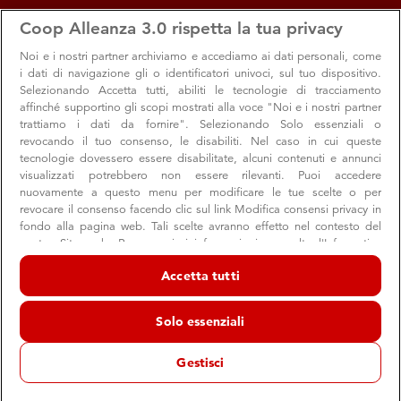
apps
storefront
account_circle
Coop Alleanza 3.0 rispetta la tua privacy
Menu
Seleziona
Accedi
Noi e i nostri
partner archiviamo e accediamo ai dati personali, come
i dati di navigazione gli o identificatori univoci, sul tuo dispositivo.
Selezionando Accetta tutti, abiliti le tecnologie di tracciamento
affinché supportino gli scopi mostrati alla voce "Noi e i nostri partner
trattiamo i dati da fornire". Selezionando Solo essenziali o
revocando il tuo consenso, le disabiliti. Nel caso in cui queste
tecnologie dovessero essere disabilitate, alcuni contenuti e annunci
visualizzati potrebbero non essere rilevanti. Puoi accedere
nuovamente a questo menu per modificare le tue scelte o per
revocare il consenso facendo clic sul link Modifica consensi privacy in
Arriva il numero di dicembre di Consumatori
fondo alla pagina web. Tali scelte avranno effetto nel contesto del
nostro Sito web. Per maggiori informazioni, consulta l'Informativa
Tutti i dettagli per candidarti alle Elezioni agli organi sociali
sulla privacy.
della Cooperativa, le promo natalizie, i risultati
Accetta tutti
Noi e i nostri partner trattiamo i dati per fornire:
dell'iniziativa solidale Più vicini e il progetto Oasi urbane:
Archiviare informazioni su dispositivo e/o accedervi. Dati di
ecco alcune novità
Solo essenziali
geolocalizzazione precisi e identificazione attraverso la scansione del
dispositivo. Pubblicità e contenuti personalizzati, misurazione delle
prestazioni dei contenuti e degli annunci, ricerche sul pubblico,
Gestisci
sviluppo di servizi.
Elenco dei partner (fornitori)
Consumatori
Soci