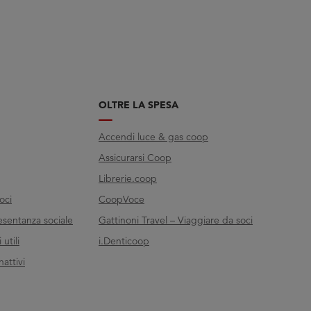
OLTRE LA SPESA
Accendi luce & gas coop
Assicurarsi Coop
Librerie.coop
oci
CoopVoce
esentanza sociale
Gattinoni Travel – Viaggiare da soci
utili
i.Denticoop
nattivi