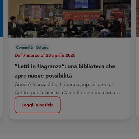
Comunità
Cultura
Dal 7 marzo al 23 aprile 2026
“Letti in flagranza”: una biblioteca che
apre nuove possibilità
Coop Alleanza 3.0 e Librerie.coop insieme al
Centro per la Giustizia Minorile per creare una
biblioteca all’Istituto Penale per i Minorenni di
Leggi la notizia
Bologna