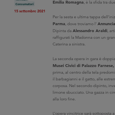
Emilia Romagna
, è la sfida tra 
Consumatori
15 settembre 2021
Per la sesta e ultima tappa dell’in
Parma
Annuncia
, dove troviamo l’
Alessandro Araldi
Dipinta da
, ar
raffigurati la Madonna con un gran
Caterina a sinistra.
La seconda opera in gara è doppia: s
Musei Civici di Palazzo Farnese,
prima, al centro della tela predomi
il barbagianni e il gatto, alle es
corposa. Nel secondo dipinto, inve
limone sbucciato. Una gazza in c
alla loro fine.
L’opera vincitrice sarà sottoposta 