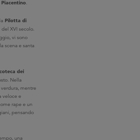
Piacentino
l
.
Pilotta di
la
a del XVI secolo.
eggio, vi sono
la scena e santa
coteca dei
osto. Nella
la verdura, mentre
a veloce e
 come rape e un
giani, pensando
 tempo, una