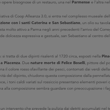
Parmense
due opere bisognose di un restauro, una nel
e l'altra ne
iziativa di Coop Alleanza 3.0, si entra nel complesso museale del
zione con i santi Caterina e San Sebastiano
, un olio su tavol
tista molto attivo a Parma negli anni precedenti l’arrivo del Corr
de dolcezza espressiva e gestuale, san Sebastiano al centro del
Pina
i tratta di due dipinti risalenti al 1720 circa, esposti nella
 a Piacenza
nature morte di Felice Boselli
. Due
, pittore del p
na il colore rosso sfavillante dei pesci, contornati dai verdi del
tremità del dipinto, chiudono questa composizione dalla pennellat
ce, i toni caldi variati sul rossiccio presentano elementi poveri
ima alla composizione sembra guardare con preoccupazione i fa
a un intervento che prevede la pulizia dai detriti accumulati nel