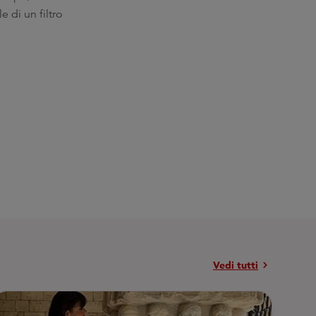
 di un filtro
chevron_right
Vedi tutti