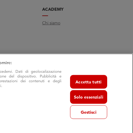
ACADEMY
Chi siamo
ornire:
cedervi. Dati di geolocalizzazione
ione del dispositivo. Pubblicità e
prestazioni dei contenuti e degli
Accetta tutti
i.
Solo essenziali
Gestisci
va 29/7- 40055 Castenaso (Bo) - frazione Villanova
 Bologna, C.F. e P.I. 03503411203 | REA BO-524364
cessibilità
|
Modifica consensi privacy