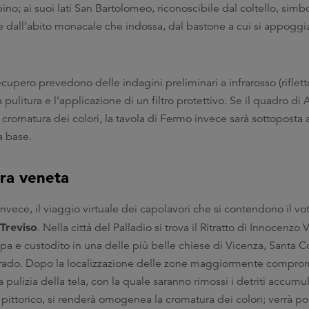
ino; ai suoi lati San Bartolomeo, riconoscibile dal coltello, simb
e dall’abito monacale che indossa, dal bastone a cui si appoggia
ecupero prevedono delle indagini preliminari a infrarosso (riflett
a pulitura e l’applicazione di un filtro protettivo. Se il quadro di
romatura dei colori, la tavola di Fermo invece sarà sottoposta
a base.
rra veneta
 invece, il viaggio virtuale dei capolavori che si contendono il vo
Treviso
. Nella città del Palladio si trova il Ritratto di Innocenzo V 
 e custodito in una delle più belle chiese di Vicenza, Santa C
grado. Dopo la localizzazione delle zone maggiormente comprom
pulizia della tela, con la quale saranno rimossi i detriti accumu
pittorico, si renderà omogenea la cromatura dei colori; verrà po