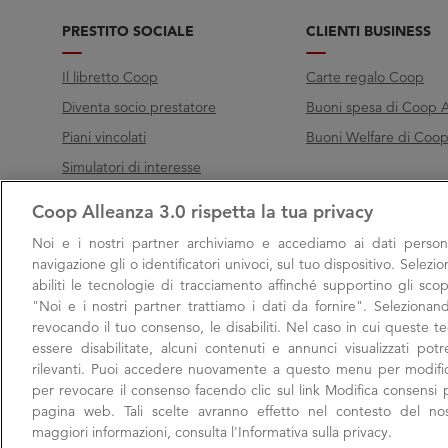
PRESTITO SOCIALE
CLIENTI BUSINESS
Il libretto Coop
Carte regalo Coop
Diventa socio prestatore
Buoni spesa di Coop A
Piani vincolati
Buoni Welfare di Coop 
Simulatori di interesse
Coop Alleanza 3.0 rispetta la tua privacy
Chiama Filo diretto
Noi e i nostri
partner archiviamo e accediamo ai dati persona
Call
800 000 003
navigazione gli o identificatori univoci, sul tuo dispositivo. Selezi
abiliti le tecnologie di tracciamento affinché supportino gli scop
Lunedì → Venerdì, 9:00 → 17:00
"Noi e i nostri partner trattiamo i dati da fornire". Selezionan
Sabato, 9:00 → 13:00
revocando il tuo consenso, le disabiliti. Nel caso in cui queste 
essere disabilitate, alcuni contenuti e annunci visualizzati po
rilevanti. Puoi accedere nuovamente a questo menu per modific
per revocare il consenso facendo clic sul link Modifica consensi p
pagina web. Tali scelte avranno effetto nel contesto del no
maggiori informazioni, consulta l'Informativa sulla privacy.
Filo diretto