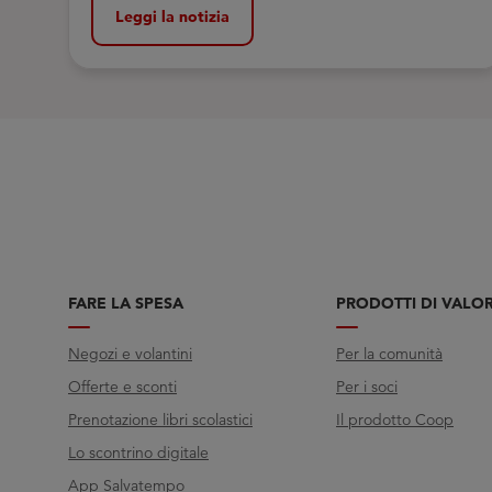
presente e nutrire il pensiero critico
Leggi la notizia
FARE LA SPESA
PRODOTTI DI VALO
Negozi e volantini
Per la comunità
Offerte e sconti
Per i soci
Prenotazione libri scolastici
Il prodotto Coop
Lo scontrino digitale
App Salvatempo