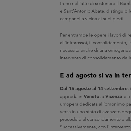
trono nell’atto di sostenere il Bamb
e Sant’Antonio Abate, distinguibil
campanella vicina ai suoi piedi.
Per entrambe le opere i lavori di r
all’infrarosso), il consolidamento, l
necessita anche di una omogenea c
intervento di consolidamento dell
E ad agosto si va in te
Dal 15 agosto al 14 settembre
,
Veneto
Vicenza
approda in
, a
e a
un’opera dedicata all’omonimo papa
versa in uno stato di avanzato de
procederà al consolidamento e alla 
Successivamente, con l’intervento 