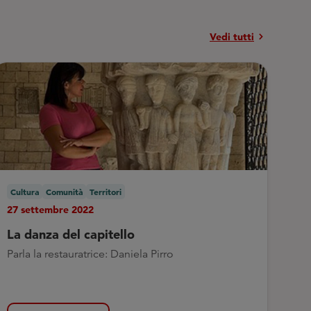
chevron_right
Vedi tutti
Cultura
Comunità
Territori
27 settembre 2022
La danza del capitello
Parla la restauratrice: Daniela Pirro