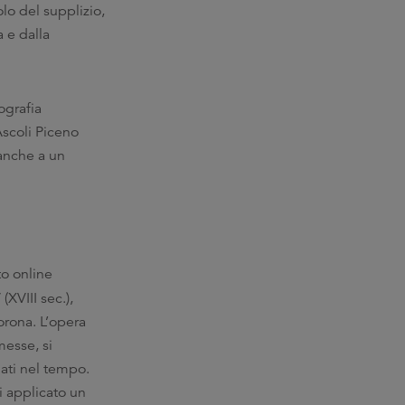
olo del supplizio,
 e dalla
ografia
 Ascoli Piceno
 anche a un
to online
(XVIII sec.),
orona. L’opera
esse, si
lati nel tempo.
i applicato un