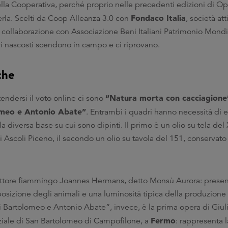
della Cooperativa, perché proprio nelle precedenti edizioni di O
Fondaco Italia
erla. Scelti da Coop Alleanza 3.0 con
, società att
in collaborazione con Associazione Beni Italiani Patrimonio Mondi
ori nascosti scendono in campo e ci riprovano.
che
“Natura morta con cacciagione
tendersi il voto online ci sono
lomeo e Antonio Abate”
. Entrambi i quadri hanno necessità di e
lla diversa base su cui sono dipinti. Il primo è un olio su tela del
i Ascoli Piceno, il secondo un olio su tavola del 151, conservato 
ittore fiammingo Joannes Hermans, detto Monsù Aurora: presen
osizione degli animali e una luminosità tipica della produzion
Bartolomeo e Antonio Abate”, invece, è la prima opera di Giuli
Fermo
ziale di San Bartolomeo di Campofilone, a
: rappresenta l