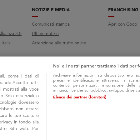
NOTIZIE E MEDIA
FRANCHISING
Comunicati stampa
Apri con Coop
lleanza 3.0
Ultime notizie
Italia
Attenzione alle truffe online
Noi e i nostri partner trattiamo i dati per f
Archiviare informazioni su dispositivo e/o ac
li, come i dati di
precisi e identificazione attraverso la scans
onando Accetta tutti,
contenuti personalizzati, misurazione delle 
i mostrati alla voce
annunci, ricerche sul pubblico, sviluppo di serviz
do Solo essenziali o
Elenco dei partner (fornitori)
tecnologie dovessero
trebbero non essere
are le tue scelte o
rivacy in fondo alla
COOP ALLEANZA 3.0 Soc. Coop. via Villano
stro Sito web. Per
Seguici su
Iscrizione Registro Imprese C.C.I.A.A. di
GDPR
|
Privacy Policy
|
Cookies Policy
|
Ac