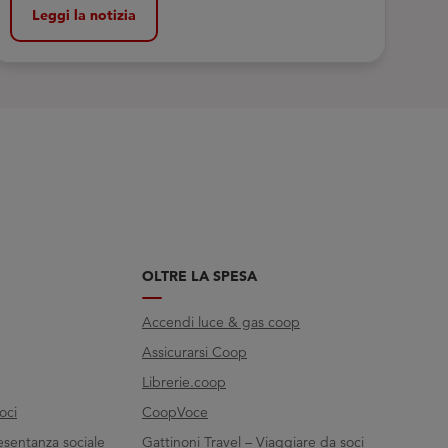
Leggi la notizia
OLTRE LA SPESA
Accendi luce & gas coop
Assicurarsi Coop
Librerie.coop
oci
CoopVoce
esentanza sociale
Gattinoni Travel – Viaggiare da soci