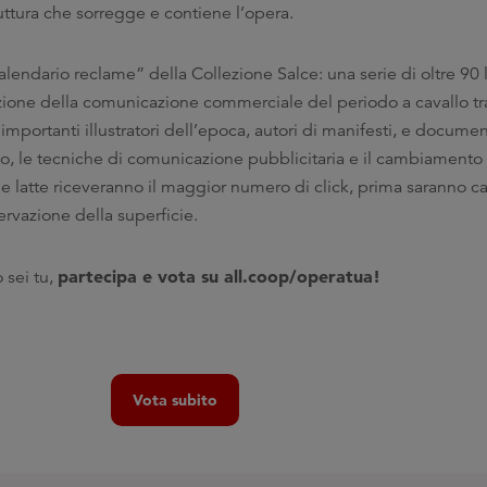
ruttura che sorregge e contiene l’opera.
Calendario reclame” della Collezione Salce: una serie di oltre 90 
uzione della comunicazione commerciale del periodo a cavallo tra 
importanti illustratori dell’epoca, autori di manifesti, e docume
ico, le tecniche di comunicazione pubblicitaria e il cambiamento 
 le latte riceveranno il maggior numero di click, prima saranno c
ervazione della superficie.
partecipa e vota su all.coop/operatua!
 sei tu,
Vota subito