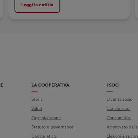
biblioteca all’Istituto Penale per i Minorenni di
Leggi la notizia
Bologna
RE
LA COOPERATIVA
I SOCI
Storia
Diventa socio
Valori
Convenzioni
Organizzazione
Consumatori
Statuto e governance
Approvato dai s
Codice etico
Elezioni e rappr