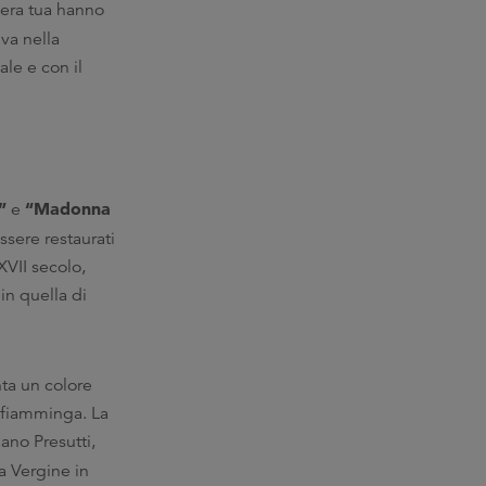
pera tua hanno
iva nella
ale e con il
”
“Madonna
e
ssere restaurati
 XVII secolo,
in quella di
ta un colore
e fiamminga. La
ano Presutti,
a Vergine in