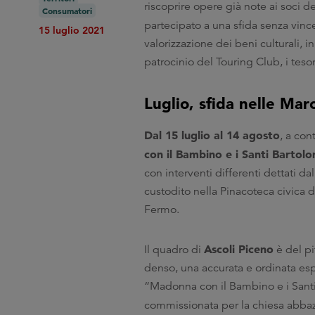
riscoprire opere già note ai soci 
Consumatori
partecipato a una sfida senza vinc
15 luglio 2021
valorizzazione dei beni culturali, 
patrocinio del Touring Club, i tes
Luglio, sfida nelle Mar
Dal 15 luglio al 14 agosto
, a con
con il Bambino e i Santi Barto
con interventi differenti dettati da
custodito nella Pinacoteca civica d
Fermo.
Ascoli Piceno
Il quadro di
è del p
denso, una accurata e ordinata esp
“Madonna con il Bambino e i Santi 
commissionata per la chiesa abba