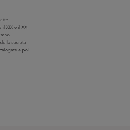
latte
il XIX e il XX
ntano
della società
atalogate e poi