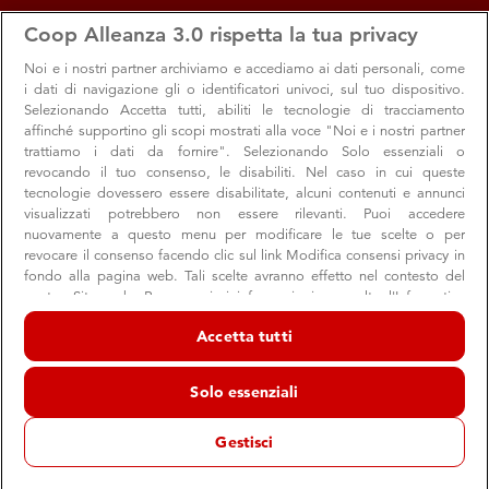
apps
storefront
account_circle
Coop Alleanza 3.0 rispetta la tua privacy
Menu
Seleziona
Accedi
Noi e i nostri
partner archiviamo e accediamo ai dati personali, come
i dati di navigazione gli o identificatori univoci, sul tuo dispositivo.
Selezionando Accetta tutti, abiliti le tecnologie di tracciamento
affinché supportino gli scopi mostrati alla voce "Noi e i nostri partner
trattiamo i dati da fornire". Selezionando Solo essenziali o
revocando il tuo consenso, le disabiliti. Nel caso in cui queste
tecnologie dovessero essere disabilitate, alcuni contenuti e annunci
visualizzati potrebbero non essere rilevanti. Puoi accedere
nuovamente a questo menu per modificare le tue scelte o per
revocare il consenso facendo clic sul link Modifica consensi privacy in
Arriva il numero di maggio di Consumatori
fondo alla pagina web. Tali scelte avranno effetto nel contesto del
nostro Sito web. Per maggiori informazioni, consulta l'Informativa
Un viaggio tra i dipendenti dei negozi Coop ancora
sulla privacy.
ignorati dal piano vaccinale e molto altro: ecco alcune
Accetta tutti
Noi e i nostri partner trattiamo i dati per fornire:
novità del numero di maggio della rivista.
Archiviare informazioni su dispositivo e/o accedervi. Dati di
Solo essenziali
geolocalizzazione precisi e identificazione attraverso la scansione del
dispositivo. Pubblicità e contenuti personalizzati, misurazione delle
prestazioni dei contenuti e degli annunci, ricerche sul pubblico,
Gestisci
sviluppo di servizi.
Consumatori
Soci
Elenco dei partner (fornitori)
10 maggio 2021