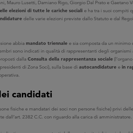
, Mauro Lusetti, Damiano Rigo, Giorgio Dal Prato e Gaetano V
le elezioni di tutte le cariche sociali
e ha tra i suoi compiti 
andidature
delle varie elezioni previste dallo Statuto e dal Re
mandato triennale
ssione abbia
e sia composta da un minimo d
ri sono indicati in qualità di rappresentanti degli organismi a
Consulta della rappresentanza sociale
proposti dalla
(l’organo 
autocandidature
in r
presidenti di Zona Soci), sulla base di
e
operativa.
dei candidati
rsone fisiche e mandatari dei soci non persone fisiche) privi dell
te dall’art. 2382 C.C. con riguardo alla carica di amministratore.