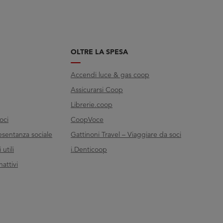
OLTRE LA SPESA
Accendi luce & gas coop
Assicurarsi Coop
Librerie.coop
oci
CoopVoce
esentanza sociale
Gattinoni Travel – Viaggiare da soci
utili
i.Denticoop
nattivi