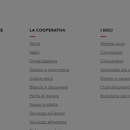
RE
LA COOPERATIVA
I SOCI
Storia
Diventa socio
Valori
Convenzioni
Organizzazione
Consumatori
Statuto e governance
Approvato dai s
Codice etico
Elezioni e rappr
Bilancio e documenti
I tuoi documenti 
Parità di genere
Esclusione soci i
Spazio protetto
Sicurezza sul lavoro
Sicurezza alimentare