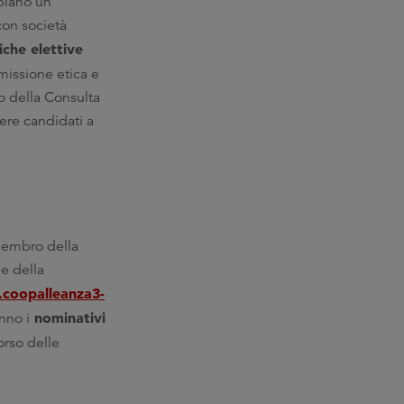
bbiano un
con società
iche elettive
missione etica e
o della Consulta
ere candidati a
 membro della
ne della
.coopalleanza3-
nominativi
nno i
orso delle