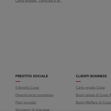
Carta solidale "Dedicata a te"
PRESTITO SOCIALE
CLIENTI BUSINESS
Il libretto Coop
Carte regalo Coop
Diventa socio prestatore
Buoni spesa di Coop A
Piani vincolati
Buoni Welfare di Coop 
Simulatori di interesse