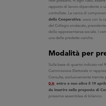
Non possono, in ogni caso, essere i
rapporto di lavoro dipendente o un
controllate. La carica di compone
della Cooperativa
, ossia con la
del Collegio sindacale, presidente
della rappresentanza sociale. I co
una delle predette cariche.
Modalità per pr
Sulla base di quanto indicato nel
Commissione Elettorale in rappresen
Consulta, esclusivamente tramite po
0.it
entro e non oltre il 19 apri
da inserire nella proposta di C
prossime assemblee di bilancio.