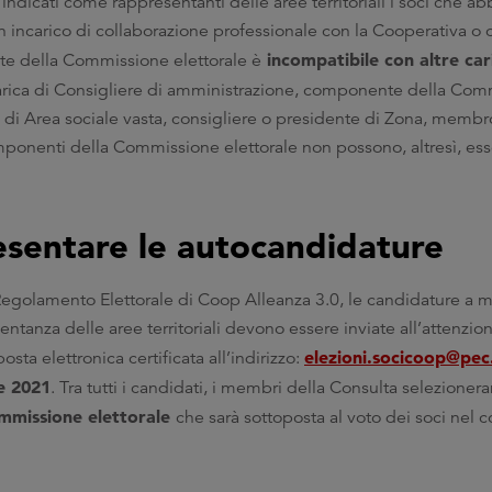
ndicati come rappresentanti delle aree territoriali i soci che a
 incarico di collaborazione professionale con la Cooperativa o 
incompatibile con altre car
nte della Commissione elettorale è
 carica di Consigliere di amministrazione, componente della Com
 di Area sociale vasta, consigliere o presidente di Zona, membr
mponenti della Commissione elettorale non possono, altresì, ess
esentare le autocandidature
 Regolamento Elettorale di Coop Alleanza 3.0, le candidature a
tanza delle aree territoriali devono essere inviate all’attenzio
elezioni.socicoop@pec
sta elettronica certificata all’indirizzo:
le 2021
. Tra tutti i candidati, i membri della Consulta selezionera
ommissione elettorale
che sarà sottoposta al voto dei soci nel c