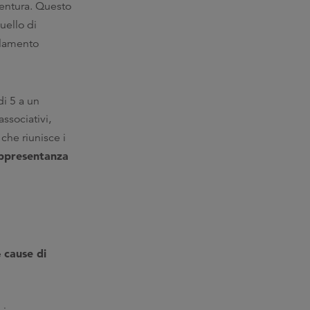
entura. Questo
quello di
golamento
i 5 a un
ssociativi,
che riunisce i
appresentanza
cause di
e