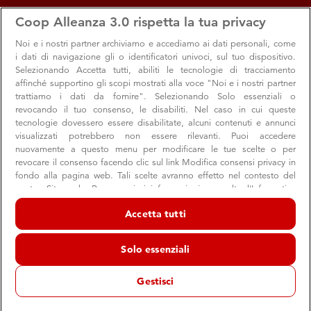
apps
storefront
account_circle
Coop Alleanza 3.0 rispetta la tua privacy
Menu
Seleziona
Accedi
Noi e i nostri
partner archiviamo e accediamo ai dati personali, come
i dati di navigazione gli o identificatori univoci, sul tuo dispositivo.
Selezionando Accetta tutti, abiliti le tecnologie di tracciamento
affinché supportino gli scopi mostrati alla voce "Noi e i nostri partner
trattiamo i dati da fornire". Selezionando Solo essenziali o
revocando il tuo consenso, le disabiliti. Nel caso in cui queste
tecnologie dovessero essere disabilitate, alcuni contenuti e annunci
visualizzati potrebbero non essere rilevanti. Puoi accedere
nuovamente a questo menu per modificare le tue scelte o per
revocare il consenso facendo clic sul link Modifica consensi privacy in
Dona la spesa: tutti a scuola
fondo alla pagina web. Tali scelte avranno effetto nel contesto del
nostro Sito web. Per maggiori informazioni, consulta l'Informativa
Sabato 9 settembre: raccolta solidale di prodotti didattici e
sulla privacy.
cancelleria
Accetta tutti
Noi e i nostri partner trattiamo i dati per fornire:
Archiviare informazioni su dispositivo e/o accedervi. Dati di
Solo essenziali
geolocalizzazione precisi e identificazione attraverso la scansione del
dispositivo. Pubblicità e contenuti personalizzati, misurazione delle
Etica e solidarietà
Soci
Consumo
prestazioni dei contenuti e degli annunci, ricerche sul pubblico,
Gestisci
sviluppo di servizi.
31 agosto 2017
Elenco dei partner (fornitori)
I volontari Coop si mobilitano insieme a quelli delle