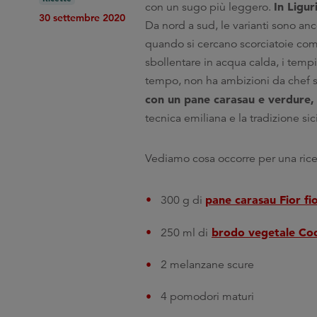
In Ligur
con un sugo più leggero.
30 settembre 2020
Da nord a sud, le varianti sono an
quando si cercano scorciatoie come 
sbollentare in acqua calda, i temp
tempo, non ha ambizioni da chef s
con un pane carasau e verdure,
tecnica emiliana e la tradizione sici
Vediamo cosa occorre per una rice
pane carasau Fior fi
300 g di
brodo vegetale Co
250 ml di
2 melanzane scure
4 pomodori maturi