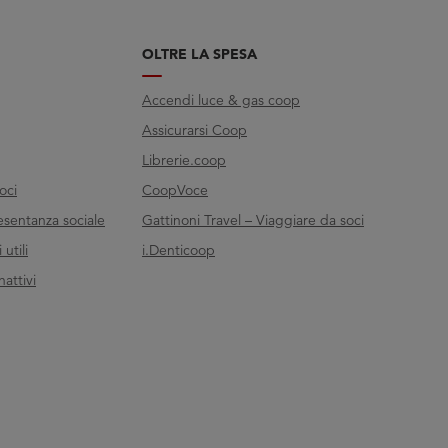
OLTRE LA SPESA
Accendi luce & gas coop
Assicurarsi Coop
Librerie.coop
oci
CoopVoce
esentanza sociale
Gattinoni Travel – Viaggiare da soci
utili
i.Denticoop
nattivi