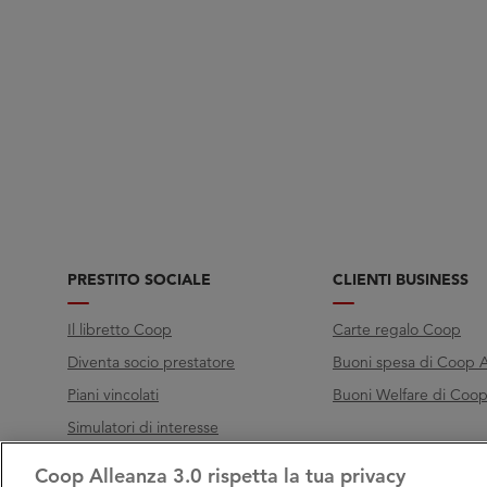
PRESTITO SOCIALE
CLIENTI BUSINESS
Il libretto Coop
Carte regalo Coop
Diventa socio prestatore
Buoni spesa di Coop A
Piani vincolati
Buoni Welfare di Coop 
Simulatori di interesse
Coop Alleanza 3.0 rispetta la tua privacy