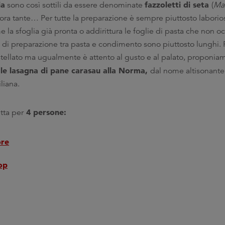
ia
fazzoletti di seta
sono così sottili da essere denominate
(
Man
cora tante… Per tutte la preparazione è sempre piuttosto laborio
la sfoglia già pronta o addirittura le foglie di pasta che non o
i di preparazione tra pasta e condimento sono piuttosto lunghi. 
tellato ma ugualmente è attento al gusto e al palato, proponi
 le lasagna di pane carasau alla Norma,
dal nome altisonante
liana.
4 persone:
tta per
ore
op