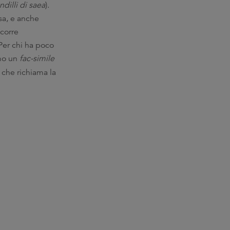
dilli di saea
).
sa, e anche
ccorre
Per chi ha poco
amo un
fac-simile
 che richiama la