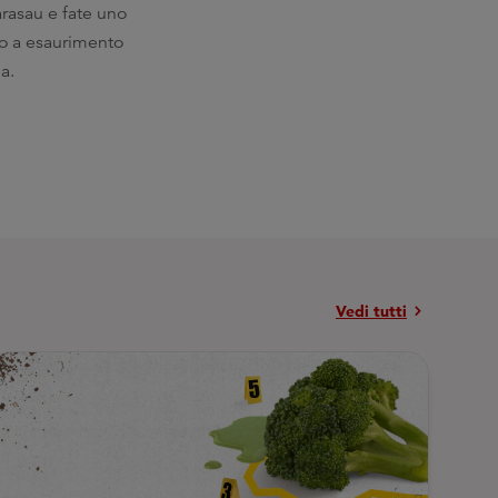
arasau e fate uno
ino a esaurimento
a.
chevron_right
Vedi tutti