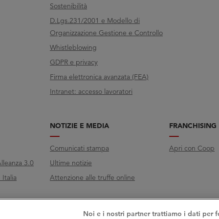
Sostenibilità
D.Lgs.231/2001 e Modello di
Organizzazione Gestione e Controllo
Whistleblowing
GDPR e privacy
Firma elettronica avanzata (FEA)
Intranet: accesso lavoratori
NOTIZIE E MEDIA
FRANCHISING
Comunicati stampa
Apri con Coop
lleanza 3.0
Ultime notizie
Italia
Attenzione alle truffe online
Noi e i nostri partner trattiamo i dati per f