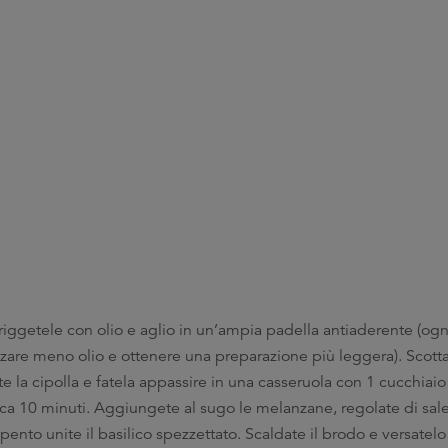
friggetele con olio e aglio in un’ampia padella antiaderente (ogn
zzare meno olio e ottenere una preparazione più leggera). Scott
tate la cipolla e fatela appassire in una casseruola con 1 cucchiaio 
ca 10 minuti. Aggiungete al sugo le melanzane, regolate di sale
spento unite il basilico spezzettato. Scaldate il brodo e versatelo